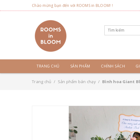
Chào mừng bạn đến với ROOMS in BLOOM! !
TRANG CHỦ
SẢN PHẨM
CHÍNH SÁCH
GI
Trang chủ
/
Sản phẩm bán chạy
/
Bình hoa Giant B