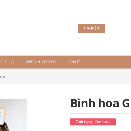
TÌM KIẾM
ỚI THIỆU
WEDDING DECOR
LIÊN HỆ
lue
Bình hoa G
Còn hàng
Tình trạng: