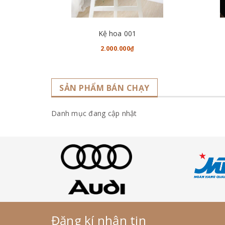
CHO VÀO GIỎ HÀNG
Kệ hoa 001
2.000.000₫
SẢN PHẨM BÁN CHẠY
Danh mục đang cập nhật
Đăng kí nhận tin