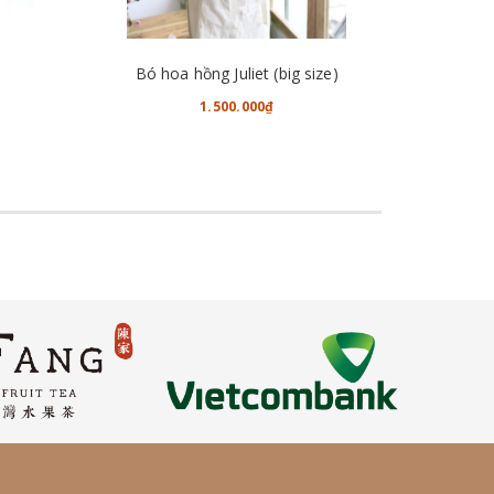
CHO VÀO GIỎ HÀNG
Bó hoa hồng Juliet (big size)
1.500.000₫
2.