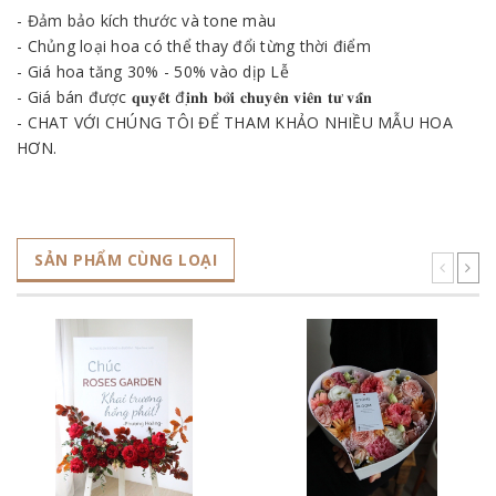
- Đảm bảo kích thước và tone màu
- Chủng loại hoa có thể thay đổi từng thời điểm
- Giá hoa tăng 30% - 50% vào dịp Lễ
- Giá bán được 𝐪𝐮𝐲𝐞̂́𝐭 đ𝐢̣𝐧𝐡 𝐛𝐨̛̉𝐢 𝐜𝐡𝐮𝐲𝐞̂𝐧 𝐯𝐢𝐞̂𝐧 𝐭𝐮̛ 𝐯𝐚̂́𝐧
- CHAT VỚI CHÚNG TÔI ĐỂ THAM KHẢO NHIỀU MẪU HOA
HƠN.
SẢN PHẨM CÙNG LOẠI