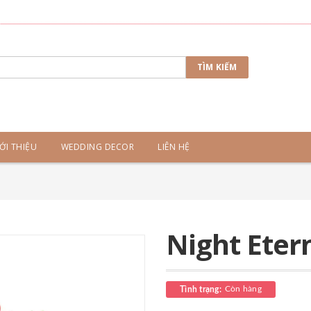
TÌM KIẾM
ỚI THIỆU
WEDDING DECOR
LIÊN HỆ
Night Eter
Còn hàng
Tình trạng: