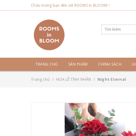
Chào mừng bạn đến với ROOMS in BLOOM! !
TRANG CHỦ
SẢN PHẨM
CHÍNH SÁCH
GI
Trang chủ
/
HOA LỄ TÌNH NHÂN
/
Night Eternal