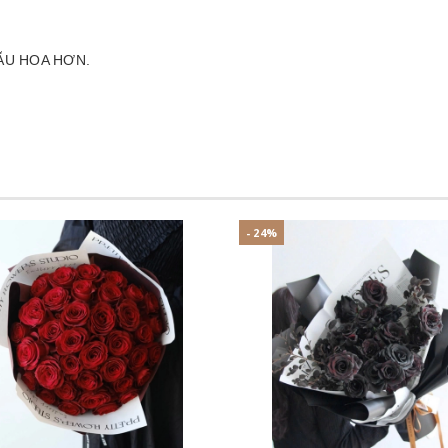
ẪU HOA HƠN.
- 24%