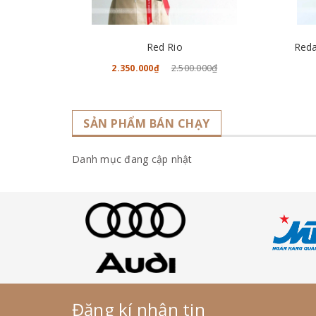
CHO VÀO GIỎ HÀNG
Red Rio
Reda
2.500.000₫
2.350.000₫
SẢN PHẨM BÁN CHẠY
Danh mục đang cập nhật
Đăng kí nhận tin