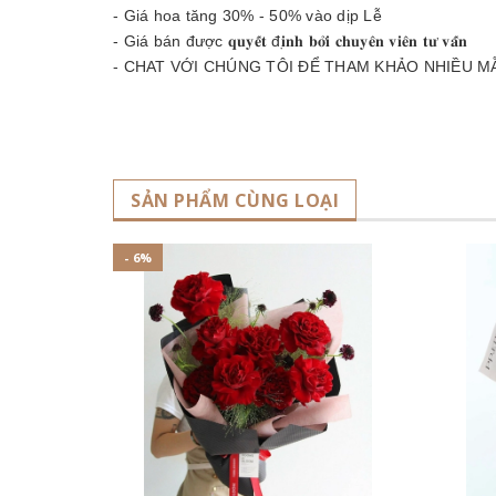
- Giá hoa tăng 30% - 50% vào dịp Lễ
- Giá bán được 𝐪𝐮𝐲𝐞̂́𝐭 đ𝐢̣𝐧𝐡 𝐛𝐨̛̉𝐢 𝐜𝐡𝐮𝐲𝐞̂𝐧 𝐯𝐢𝐞̂𝐧 𝐭𝐮̛ 𝐯𝐚̂́𝐧
- CHAT VỚI CHÚNG TÔI ĐỂ THAM KHẢO NHIỀU M
SẢN PHẨM CÙNG LOẠI
- 6%