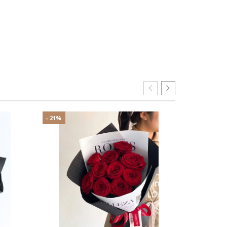
- 21%
- 7%