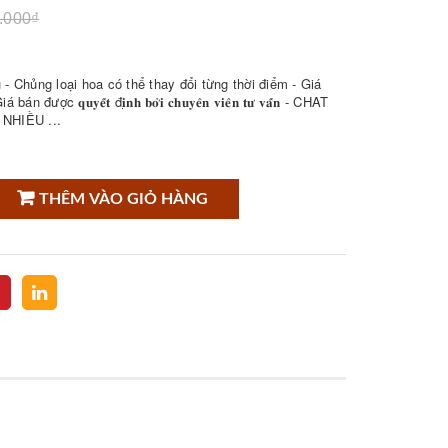
.000₫
- Chủng loại hoa có thể thay đổi từng thời điểm - Giá
𝐮𝐲𝐞̂́𝐭 đ𝐢̣𝐧𝐡 𝐛𝐨̛̉𝐢 𝐜𝐡𝐮𝐲𝐞̂𝐧 𝐯𝐢𝐞̂𝐧 𝐭𝐮̛ 𝐯𝐚̂́𝐧 - CHAT
NHIỀU ...
THÊM VÀO GIỎ HÀNG