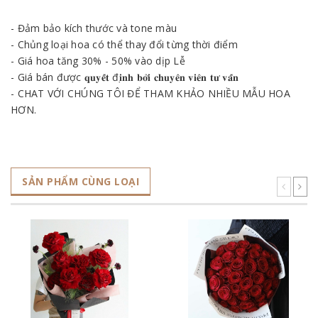
- Đảm bảo kích thước và tone màu
- Chủng loại hoa có thể thay đổi từng thời điểm
- Giá hoa tăng 30% - 50% vào dịp Lễ
- Giá bán được 𝐪𝐮𝐲𝐞̂́𝐭 đ𝐢̣𝐧𝐡 𝐛𝐨̛̉𝐢 𝐜𝐡𝐮𝐲𝐞̂𝐧 𝐯𝐢𝐞̂𝐧 𝐭𝐮̛ 𝐯𝐚̂́𝐧
- CHAT VỚI CHÚNG TÔI ĐỂ THAM KHẢO NHIỀU MẪU HOA
HƠN.
SẢN PHẨM CÙNG LOẠI