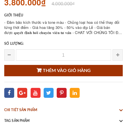
3.800.000₫
4.000.000₫
GIỚI THIỆU
- Đảm bảo kích thước và tone màu - Chủng loại hoa có thể thay đổi
từng thời điểm - Giá hoa tăng 30% - 50% vào dịp Lễ - Giá bán
được 𝐪𝐮𝐲𝐞̂́𝐭 đ𝐢̣𝐧𝐡 𝐛𝐨̛̉𝐢 𝐜𝐡𝐮𝐲𝐞̂𝐧 𝐯𝐢𝐞̂𝐧 𝐭𝐮̛ 𝐯𝐚̂́𝐧 - CHAT VỚI CHÚNG TÔI ĐỂ
THAM KHẢO NHIỀU ...
SỐ LƯỢNG:
THÊM VÀO GIỎ HÀNG
CHI TIẾT SẢN PHẨM
TAG SẢN PHẨM