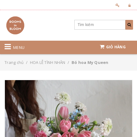
GIỎ HÀNG
MENU
Trang chủ
/
HOA LỄ TÌNH NHÂN
/
Bó hoa My Queen