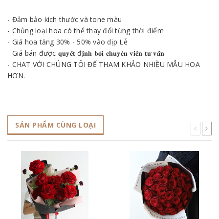
- Đảm bảo kích thước và tone màu
- Chủng loại hoa có thể thay đổi từng thời điểm
- Giá hoa tăng 30% - 50% vào dịp Lễ
- Giá bán được 𝐪𝐮𝐲𝐞̂́𝐭 đ𝐢̣𝐧𝐡 𝐛𝐨̛̉𝐢 𝐜𝐡𝐮𝐲𝐞̂𝐧 𝐯𝐢𝐞̂𝐧 𝐭𝐮̛ 𝐯𝐚̂́𝐧
- CHAT VỚI CHÚNG TÔI ĐỂ THAM KHẢO NHIỀU MẪU HOA
HƠN.
SẢN PHẨM CÙNG LOẠI