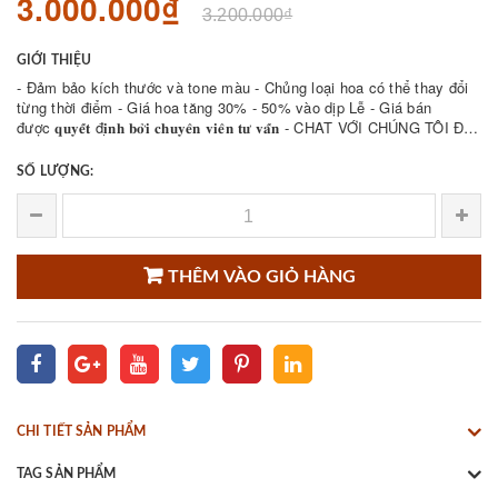
3.000.000₫
3.200.000₫
GIỚI THIỆU
- Đảm bảo kích thước và tone màu - Chủng loại hoa có thể thay đổi
từng thời điểm - Giá hoa tăng 30% - 50% vào dịp Lễ - Giá bán
được 𝐪𝐮𝐲𝐞̂́𝐭 đ𝐢̣𝐧𝐡 𝐛𝐨̛̉𝐢 𝐜𝐡𝐮𝐲𝐞̂𝐧 𝐯𝐢𝐞̂𝐧 𝐭𝐮̛ 𝐯𝐚̂́𝐧 - CHAT VỚI CHÚNG TÔI ĐỂ
THAM KHẢO NHIỀU ...
SỐ LƯỢNG:
THÊM VÀO GIỎ HÀNG
CHI TIẾT SẢN PHẨM
TAG SẢN PHẨM