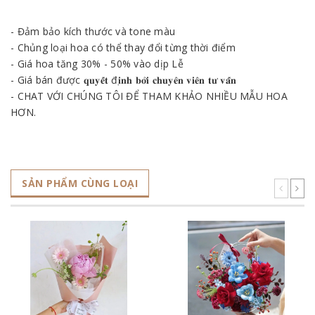
- Đảm bảo kích thước và tone màu
- Chủng loại hoa có thể thay đổi từng thời điểm
- Giá hoa tăng 30% - 50% vào dịp Lễ
- Giá bán được 𝐪𝐮𝐲𝐞̂́𝐭 đ𝐢̣𝐧𝐡 𝐛𝐨̛̉𝐢 𝐜𝐡𝐮𝐲𝐞̂𝐧 𝐯𝐢𝐞̂𝐧 𝐭𝐮̛ 𝐯𝐚̂́𝐧
- CHAT VỚI CHÚNG TÔI ĐỂ THAM KHẢO NHIỀU MẪU HOA
HƠN.
SẢN PHẨM CÙNG LOẠI