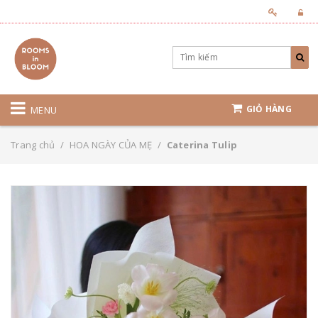
GIỎ HÀNG
MENU
Trang chủ
/
HOA NGÀY CỦA MẸ
/
Caterina Tulip