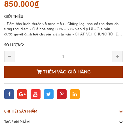
850.000₫
GIỚI THIỆU
- Đảm bảo kích thước và tone màu - Chủng loại hoa có thể thay đổi
từng thời điểm - Giá hoa tăng 30% - 50% vào dịp Lễ - Giá bán
được 𝐪𝐮𝐲𝐞̂́𝐭 đ𝐢̣𝐧𝐡 𝐛𝐨̛̉𝐢 𝐜𝐡𝐮𝐲𝐞̂𝐧 𝐯𝐢𝐞̂𝐧 𝐭𝐮̛ 𝐯𝐚̂́𝐧 - CHAT VỚI CHÚNG TÔI ĐỂ
THAM KHẢO NHIỀU ...
SỐ LƯỢNG:
THÊM VÀO GIỎ HÀNG
CHI TIẾT SẢN PHẨM
TAG SẢN PHẨM