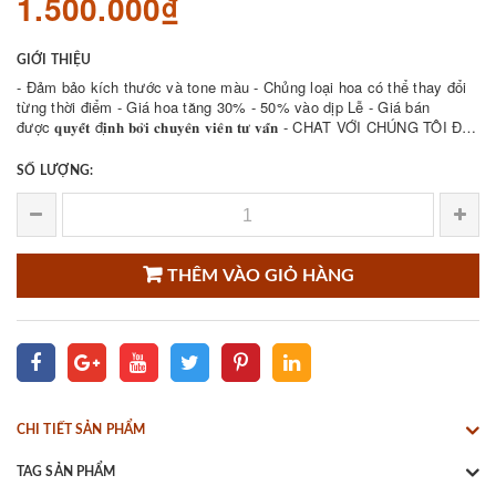
1.500.000₫
GIỚI THIỆU
- Đảm bảo kích thước và tone màu - Chủng loại hoa có thể thay đổi
từng thời điểm - Giá hoa tăng 30% - 50% vào dịp Lễ - Giá bán
được 𝐪𝐮𝐲𝐞̂́𝐭 đ𝐢̣𝐧𝐡 𝐛𝐨̛̉𝐢 𝐜𝐡𝐮𝐲𝐞̂𝐧 𝐯𝐢𝐞̂𝐧 𝐭𝐮̛ 𝐯𝐚̂́𝐧 - CHAT VỚI CHÚNG TÔI ĐỂ
THAM KHẢO NHIỀU ...
SỐ LƯỢNG:
THÊM VÀO GIỎ HÀNG
CHI TIẾT SẢN PHẨM
TAG SẢN PHẨM