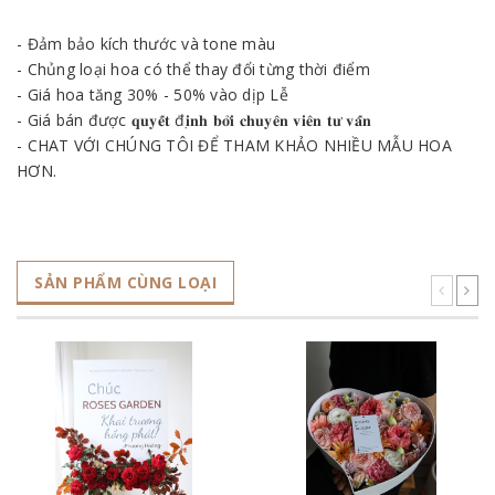
- Đảm bảo kích thước và tone màu
- Chủng loại hoa có thể thay đổi từng thời điểm
- Giá hoa tăng 30% - 50% vào dịp Lễ
- Giá bán được 𝐪𝐮𝐲𝐞̂́𝐭 đ𝐢̣𝐧𝐡 𝐛𝐨̛̉𝐢 𝐜𝐡𝐮𝐲𝐞̂𝐧 𝐯𝐢𝐞̂𝐧 𝐭𝐮̛ 𝐯𝐚̂́𝐧
- CHAT VỚI CHÚNG TÔI ĐỂ THAM KHẢO NHIỀU MẪU HOA
HƠN.
SẢN PHẨM CÙNG LOẠI