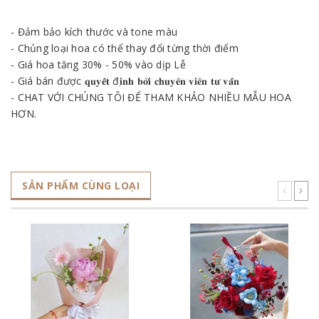
- Đảm bảo kích thước và tone màu
- Chủng loại hoa có thể thay đổi từng thời điểm
- Giá hoa tăng 30% - 50% vào dịp Lễ
- Giá bán được 𝐪𝐮𝐲𝐞̂́𝐭 đ𝐢̣𝐧𝐡 𝐛𝐨̛̉𝐢 𝐜𝐡𝐮𝐲𝐞̂𝐧 𝐯𝐢𝐞̂𝐧 𝐭𝐮̛ 𝐯𝐚̂́𝐧
- CHAT VỚI CHÚNG TÔI ĐỂ THAM KHẢO NHIỀU MẪU HOA
HƠN.
SẢN PHẨM CÙNG LOẠI