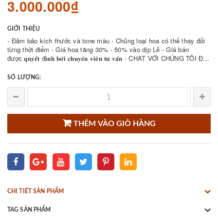
3.000.000₫
GIỚI THIỆU
- Đảm bảo kích thước và tone màu - Chủng loại hoa có thể thay đổi
từng thời điểm - Giá hoa tăng 30% - 50% vào dịp Lễ - Giá bán
được 𝐪𝐮𝐲𝐞̂́𝐭 đ𝐢̣𝐧𝐡 𝐛𝐨̛̉𝐢 𝐜𝐡𝐮𝐲𝐞̂𝐧 𝐯𝐢𝐞̂𝐧 𝐭𝐮̛ 𝐯𝐚̂́𝐧 - CHAT VỚI CHÚNG TÔI ĐỂ
THAM KHẢO NHIỀU ...
SỐ LƯỢNG:
THÊM VÀO GIỎ HÀNG
CHI TIẾT SẢN PHẨM
TAG SẢN PHẨM