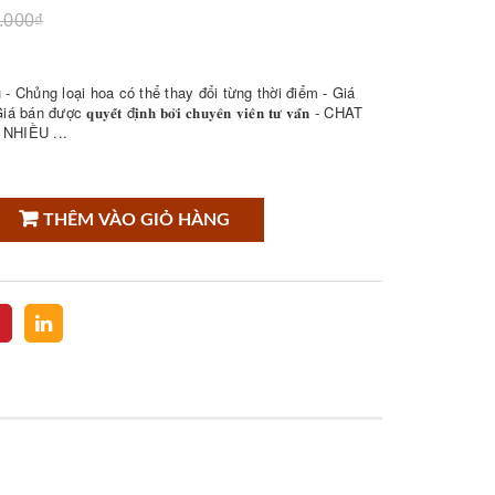
.000₫
- Chủng loại hoa có thể thay đổi từng thời điểm - Giá
𝐮𝐲𝐞̂́𝐭 đ𝐢̣𝐧𝐡 𝐛𝐨̛̉𝐢 𝐜𝐡𝐮𝐲𝐞̂𝐧 𝐯𝐢𝐞̂𝐧 𝐭𝐮̛ 𝐯𝐚̂́𝐧 - CHAT
NHIỀU ...
THÊM VÀO GIỎ HÀNG