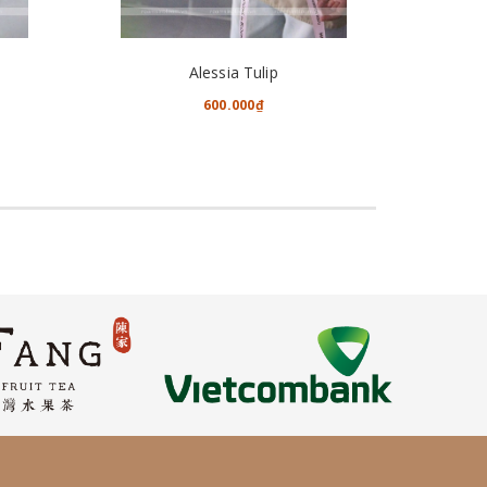
CHO VÀO GIỎ HÀNG
Alessia Tulip
600.000₫