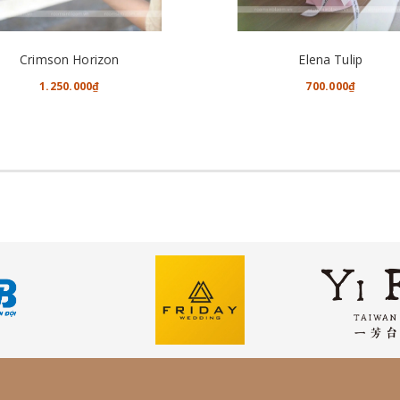
TÙY CHỌN
CHO VÀO GIỎ HÀNG
Crimson Horizon
Elena Tulip
1.250.000₫
700.000₫