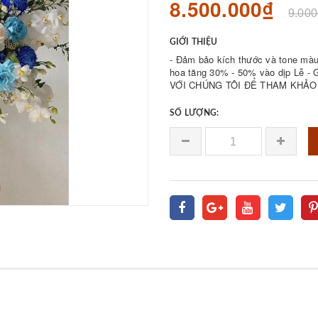
8.500.000₫
9.000
GIỚI THIỆU
- Đảm bảo kích thước và tone màu 
hoa tăng 30% - 50% vào dịp Lễ - Giá bán được 𝐪
VỚI CHÚNG TÔI ĐỂ THAM KHẢO 
SỐ LƯỢNG: