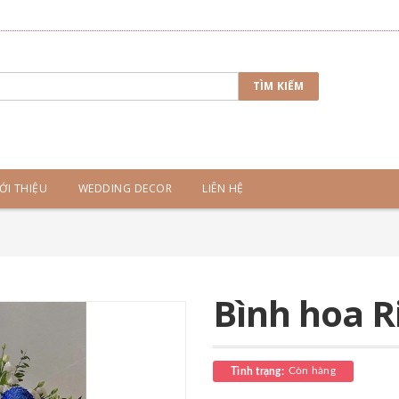
TÌM KIẾM
ỚI THIỆU
WEDDING DECOR
LIÊN HỆ
Bình hoa R
Còn hàng
Tình trạng: