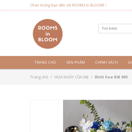
Chào mừng bạn đến với ROOMS in BLOOM! !
TRANG CHỦ
SẢN PHẨM
CHÍNH SÁCH
GI
Trang chủ
/
HOA NGÀY CỦA MẸ
/
Bình hoa RiB 005