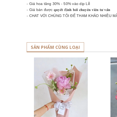
- Giá hoa tăng 30% - 50% vào dịp Lễ
- Giá bán được 𝐪𝐮𝐲𝐞̂́𝐭 đ𝐢̣𝐧𝐡 𝐛𝐨̛̉𝐢 𝐜𝐡𝐮𝐲𝐞̂𝐧 𝐯𝐢𝐞̂𝐧 𝐭𝐮̛ 𝐯𝐚̂́𝐧
- CHAT VỚI CHÚNG TÔI ĐỂ THAM KHẢO NHIỀU M
SẢN PHẨM CÙNG LOẠI