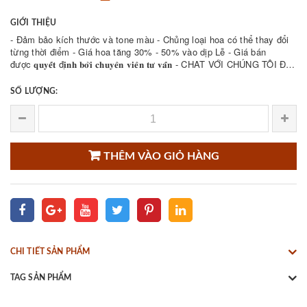
GIỚI THIỆU
- Đảm bảo kích thước và tone màu - Chủng loại hoa có thể thay đổi
từng thời điểm - Giá hoa tăng 30% - 50% vào dịp Lễ - Giá bán
được 𝐪𝐮𝐲𝐞̂́𝐭 đ𝐢̣𝐧𝐡 𝐛𝐨̛̉𝐢 𝐜𝐡𝐮𝐲𝐞̂𝐧 𝐯𝐢𝐞̂𝐧 𝐭𝐮̛ 𝐯𝐚̂́𝐧 - CHAT VỚI CHÚNG TÔI ĐỂ
THAM KHẢO NHIỀU ...
SỐ LƯỢNG:
THÊM VÀO GIỎ HÀNG
CHI TIẾT SẢN PHẨM
TAG SẢN PHẨM