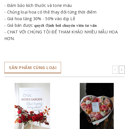
- Đảm bảo kích thước và tone màu
- Chủng loại hoa có thể thay đổi từng thời điểm
- Giá hoa tăng 30% - 50% vào dịp Lễ
- Giá bán được 𝐪𝐮𝐲𝐞̂́𝐭 đ𝐢̣𝐧𝐡 𝐛𝐨̛̉𝐢 𝐜𝐡𝐮𝐲𝐞̂𝐧 𝐯𝐢𝐞̂𝐧 𝐭𝐮̛ 𝐯𝐚̂́𝐧
- CHAT VỚI CHÚNG TÔI ĐỂ THAM KHẢO NHIỀU MẪU HOA
HƠN.
SẢN PHẨM CÙNG LOẠI