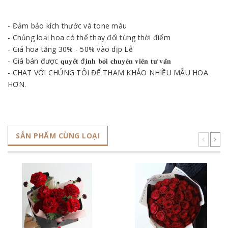
- Đảm bảo kích thước và tone màu
- Chủng loại hoa có thể thay đổi từng thời điểm
- Giá hoa tăng 30% - 50% vào dịp Lễ
- Giá bán được 𝐪𝐮𝐲𝐞̂́𝐭 đ𝐢̣𝐧𝐡 𝐛𝐨̛̉𝐢 𝐜𝐡𝐮𝐲𝐞̂𝐧 𝐯𝐢𝐞̂𝐧 𝐭𝐮̛ 𝐯𝐚̂́𝐧
- CHAT VỚI CHÚNG TÔI ĐỂ THAM KHẢO NHIỀU MẪU HOA
HƠN.
SẢN PHẨM CÙNG LOẠI