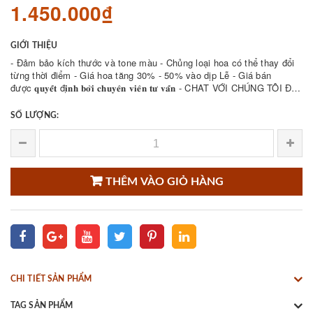
1.450.000₫
GIỚI THIỆU
- Đảm bảo kích thước và tone màu - Chủng loại hoa có thể thay đổi
từng thời điểm - Giá hoa tăng 30% - 50% vào dịp Lễ - Giá bán
được 𝐪𝐮𝐲𝐞̂́𝐭 đ𝐢̣𝐧𝐡 𝐛𝐨̛̉𝐢 𝐜𝐡𝐮𝐲𝐞̂𝐧 𝐯𝐢𝐞̂𝐧 𝐭𝐮̛ 𝐯𝐚̂́𝐧 - CHAT VỚI CHÚNG TÔI ĐỂ
THAM KHẢO NHIỀU ...
SỐ LƯỢNG:
THÊM VÀO GIỎ HÀNG
CHI TIẾT SẢN PHẨM
TAG SẢN PHẨM