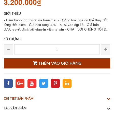
3.200.000₫
GIỚI THIỆU
- Đảm bảo kích thước và tone màu - Chủng loại hoa có thể thay đổi
từng thời điểm - Giá hoa tăng 30% - 50% vào dịp Lễ - Giá bán
được 𝐪𝐮𝐲𝐞̂́𝐭 đ𝐢̣𝐧𝐡 𝐛𝐨̛̉𝐢 𝐜𝐡𝐮𝐲𝐞̂𝐧 𝐯𝐢𝐞̂𝐧 𝐭𝐮̛ 𝐯𝐚̂́𝐧 - CHAT VỚI CHÚNG TÔI ĐỂ
THAM KHẢO NHIỀU ...
SỐ LƯỢNG:
THÊM VÀO GIỎ HÀNG
CHI TIẾT SẢN PHẨM
TAG SẢN PHẨM