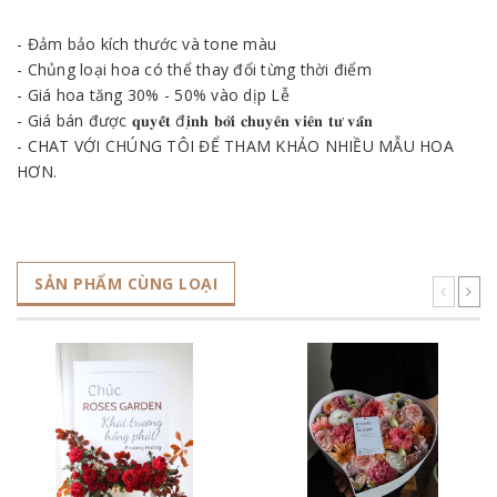
- Đảm bảo kích thước và tone màu
- Chủng loại hoa có thể thay đổi từng thời điểm
- Giá hoa tăng 30% - 50% vào dịp Lễ
- Giá bán được 𝐪𝐮𝐲𝐞̂́𝐭 đ𝐢̣𝐧𝐡 𝐛𝐨̛̉𝐢 𝐜𝐡𝐮𝐲𝐞̂𝐧 𝐯𝐢𝐞̂𝐧 𝐭𝐮̛ 𝐯𝐚̂́𝐧
- CHAT VỚI CHÚNG TÔI ĐỂ THAM KHẢO NHIỀU MẪU HOA
HƠN.
SẢN PHẨM CÙNG LOẠI