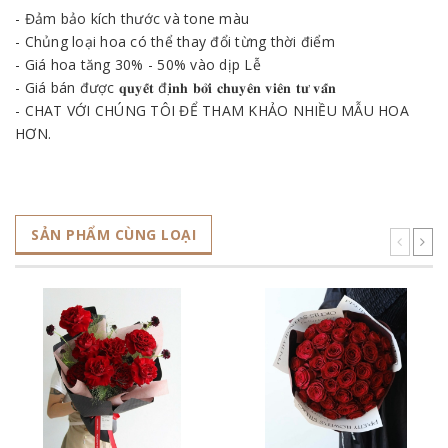
- Đảm bảo kích thước và tone màu
- Chủng loại hoa có thể thay đổi từng thời điểm
- Giá hoa tăng 30% - 50% vào dịp Lễ
- Giá bán được 𝐪𝐮𝐲𝐞̂́𝐭 đ𝐢̣𝐧𝐡 𝐛𝐨̛̉𝐢 𝐜𝐡𝐮𝐲𝐞̂𝐧 𝐯𝐢𝐞̂𝐧 𝐭𝐮̛ 𝐯𝐚̂́𝐧
- CHAT VỚI CHÚNG TÔI ĐỂ THAM KHẢO NHIỀU MẪU HOA
HƠN.
SẢN PHẨM CÙNG LOẠI