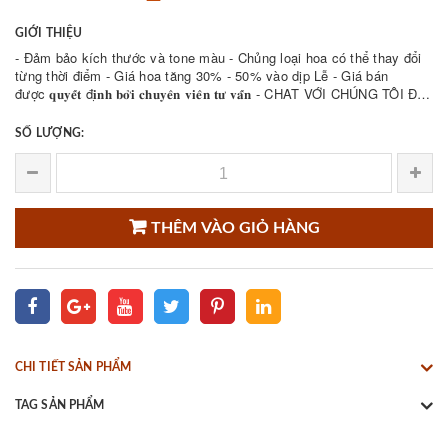
GIỚI THIỆU
- Đảm bảo kích thước và tone màu - Chủng loại hoa có thể thay đổi
từng thời điểm - Giá hoa tăng 30% - 50% vào dịp Lễ - Giá bán
được 𝐪𝐮𝐲𝐞̂́𝐭 đ𝐢̣𝐧𝐡 𝐛𝐨̛̉𝐢 𝐜𝐡𝐮𝐲𝐞̂𝐧 𝐯𝐢𝐞̂𝐧 𝐭𝐮̛ 𝐯𝐚̂́𝐧 - CHAT VỚI CHÚNG TÔI ĐỂ
THAM KHẢO NHIỀU ...
SỐ LƯỢNG:
THÊM VÀO GIỎ HÀNG
CHI TIẾT SẢN PHẨM
TAG SẢN PHẨM