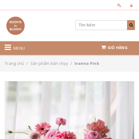
GIỎ HÀNG
MENU
Trang chủ
/
Sản phẩm bán chạy
/
Ivanna Pink