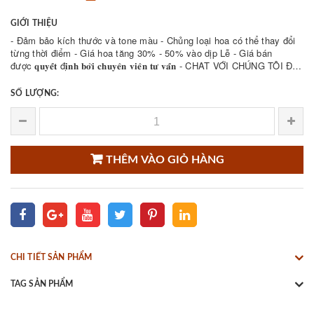
GIỚI THIỆU
- Đảm bảo kích thước và tone màu - Chủng loại hoa có thể thay đổi
từng thời điểm - Giá hoa tăng 30% - 50% vào dịp Lễ - Giá bán
được 𝐪𝐮𝐲𝐞̂́𝐭 đ𝐢̣𝐧𝐡 𝐛𝐨̛̉𝐢 𝐜𝐡𝐮𝐲𝐞̂𝐧 𝐯𝐢𝐞̂𝐧 𝐭𝐮̛ 𝐯𝐚̂́𝐧 - CHAT VỚI CHÚNG TÔI ĐỂ
THAM KHẢO NHIỀU ...
SỐ LƯỢNG:
THÊM VÀO GIỎ HÀNG
CHI TIẾT SẢN PHẨM
TAG SẢN PHẨM