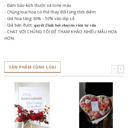
- Đảm bảo kích thước và tone màu
- Chủng loại hoa có thể thay đổi từng thời điểm
- Giá hoa tăng 30% - 50% vào dịp Lễ
- Giá bán được 𝐪𝐮𝐲𝐞̂́𝐭 đ𝐢̣𝐧𝐡 𝐛𝐨̛̉𝐢 𝐜𝐡𝐮𝐲𝐞̂𝐧 𝐯𝐢𝐞̂𝐧 𝐭𝐮̛ 𝐯𝐚̂́𝐧
- CHAT VỚI CHÚNG TÔI ĐỂ THAM KHẢO NHIỀU MẪU HOA
HƠN.
SẢN PHẨM CÙNG LOẠI