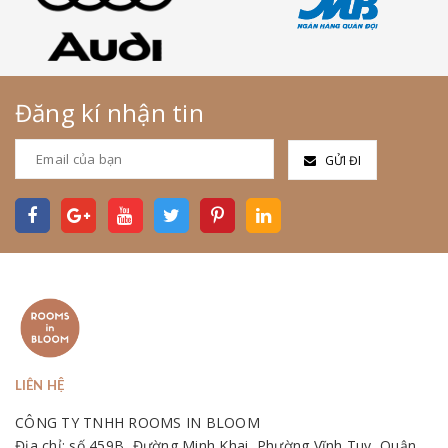
Đăng kí nhận tin
GỬI ĐI
LIÊN HỆ
CÔNG TY TNHH ROOMS IN BLOOM
Địa chỉ: số 459B, Đường Minh Khai, Phường Vĩnh Tuy, Quận