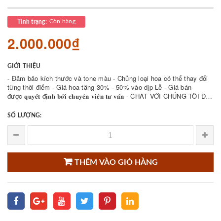
Còn hàng
Tình trạng:
2.000.000₫
GIỚI THIỆU
- Đảm bảo kích thước và tone màu - Chủng loại hoa có thể thay đổi
từng thời điểm - Giá hoa tăng 30% - 50% vào dịp Lễ - Giá bán
được 𝐪𝐮𝐲𝐞̂́𝐭 đ𝐢̣𝐧𝐡 𝐛𝐨̛̉𝐢 𝐜𝐡𝐮𝐲𝐞̂𝐧 𝐯𝐢𝐞̂𝐧 𝐭𝐮̛ 𝐯𝐚̂́𝐧 - CHAT VỚI CHÚNG TÔI ĐỂ
THAM KHẢO NHIỀU ...
SỐ LƯỢNG:
THÊM VÀO GIỎ HÀNG