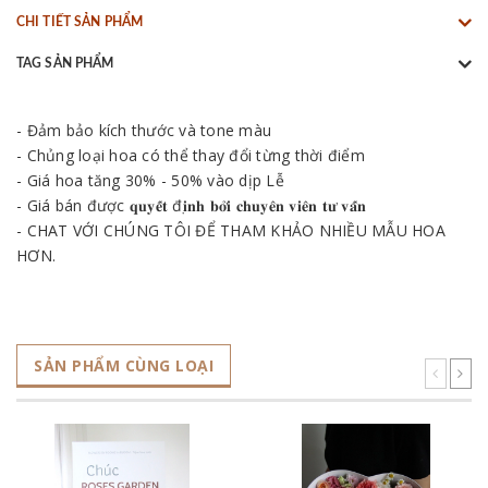
CHI TIẾT SẢN PHẨM
TAG SẢN PHẨM
- Đảm bảo kích thước và tone màu
- Chủng loại hoa có thể thay đổi từng thời điểm
- Giá hoa tăng 30% - 50% vào dịp Lễ
- Giá bán được 𝐪𝐮𝐲𝐞̂́𝐭 đ𝐢̣𝐧𝐡 𝐛𝐨̛̉𝐢 𝐜𝐡𝐮𝐲𝐞̂𝐧 𝐯𝐢𝐞̂𝐧 𝐭𝐮̛ 𝐯𝐚̂́𝐧
- CHAT VỚI CHÚNG TÔI ĐỂ THAM KHẢO NHIỀU MẪU HOA
HƠN.
SẢN PHẨM CÙNG LOẠI