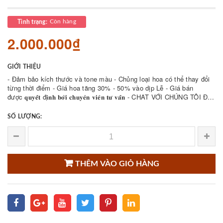
Còn hàng
Tình trạng:
2.000.000₫
GIỚI THIỆU
- Đảm bảo kích thước và tone màu - Chủng loại hoa có thể thay đổi
từng thời điểm - Giá hoa tăng 30% - 50% vào dịp Lễ - Giá bán
được 𝐪𝐮𝐲𝐞̂́𝐭 đ𝐢̣𝐧𝐡 𝐛𝐨̛̉𝐢 𝐜𝐡𝐮𝐲𝐞̂𝐧 𝐯𝐢𝐞̂𝐧 𝐭𝐮̛ 𝐯𝐚̂́𝐧 - CHAT VỚI CHÚNG TÔI ĐỂ
THAM KHẢO NHIỀU ...
SỐ LƯỢNG:
THÊM VÀO GIỎ HÀNG