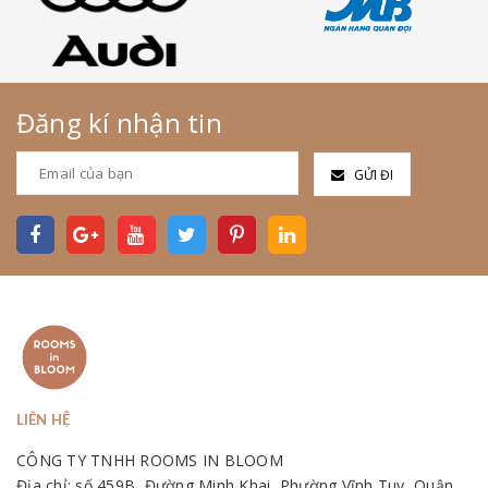
Đăng kí nhận tin
GỬI ĐI
LIÊN HỆ
CÔNG TY TNHH ROOMS IN BLOOM
Địa chỉ: số 459B, Đường Minh Khai, Phường Vĩnh Tuy, Quận