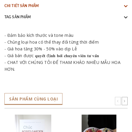
CHI TIẾT SẢN PHẨM
TAG SẢN PHẨM
- Đảm bảo kích thước và tone màu
- Chủng loại hoa có thể thay đổi từng thời điểm
- Giá hoa tăng 30% - 50% vào dịp Lễ
- Giá bán được 𝐪𝐮𝐲𝐞̂́𝐭 đ𝐢̣𝐧𝐡 𝐛𝐨̛̉𝐢 𝐜𝐡𝐮𝐲𝐞̂𝐧 𝐯𝐢𝐞̂𝐧 𝐭𝐮̛ 𝐯𝐚̂́𝐧
- CHAT VỚI CHÚNG TÔI ĐỂ THAM KHẢO NHIỀU MẪU HOA
HƠN.
SẢN PHẨM CÙNG LOẠI