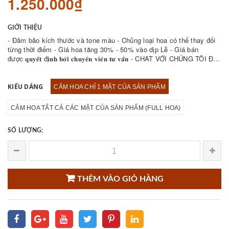
1.250.000₫
GIỚI THIỆU
- Đảm bảo kích thước và tone màu - Chủng loại hoa có thể thay đổi
từng thời điểm - Giá hoa tăng 30% - 50% vào dịp Lễ - Giá bán
được 𝐪𝐮𝐲𝐞̂́𝐭 đ𝐢̣𝐧𝐡 𝐛𝐨̛̉𝐢 𝐜𝐡𝐮𝐲𝐞̂𝐧 𝐯𝐢𝐞̂𝐧 𝐭𝐮̛ 𝐯𝐚̂́𝐧 - CHAT VỚI CHÚNG TÔI ĐỂ
THAM KHẢO NHIỀU ...
KIỂU DÁNG
CẮM HOA CHỈ 1 MẶT CỦA SẢN PHẨM
CẮM HOA TẤT CẢ CÁC MẶT CỦA SẢN PHẨM (FULL HOA)
SỐ LƯỢNG:
THÊM VÀO GIỎ HÀNG