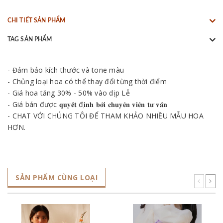
CHI TIẾT SẢN PHẨM
TAG SẢN PHẨM
- Đảm bảo kích thước và tone màu
- Chủng loại hoa có thể thay đổi từng thời điểm
- Giá hoa tăng 30% - 50% vào dịp Lễ
- Giá bán được 𝐪𝐮𝐲𝐞̂́𝐭 đ𝐢̣𝐧𝐡 𝐛𝐨̛̉𝐢 𝐜𝐡𝐮𝐲𝐞̂𝐧 𝐯𝐢𝐞̂𝐧 𝐭𝐮̛ 𝐯𝐚̂́𝐧
- CHAT VỚI CHÚNG TÔI ĐỂ THAM KHẢO NHIỀU MẪU HOA
HƠN.
SẢN PHẨM CÙNG LOẠI