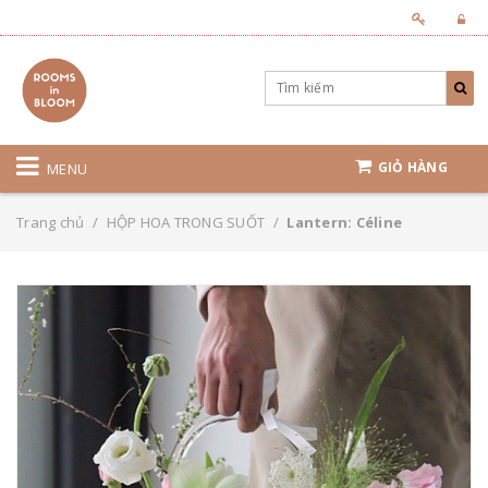
GIỎ HÀNG
MENU
Trang chủ
/
HỘP HOA TRONG SUỐT
/
Lantern: Céline