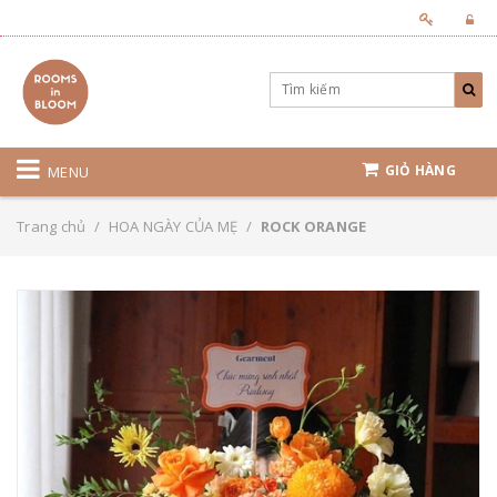
GIỎ HÀNG
MENU
Trang chủ
/
HOA NGÀY CỦA MẸ
/
ROCK ORANGE