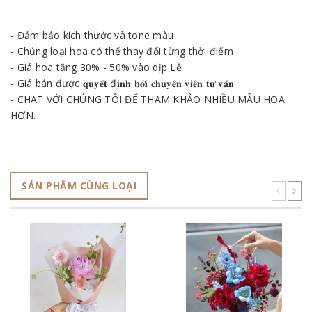
- Đảm bảo kích thước và tone màu
- Chủng loại hoa có thể thay đổi từng thời điểm
- Giá hoa tăng 30% - 50% vào dịp Lễ
- Giá bán được 𝐪𝐮𝐲𝐞̂́𝐭 đ𝐢̣𝐧𝐡 𝐛𝐨̛̉𝐢 𝐜𝐡𝐮𝐲𝐞̂𝐧 𝐯𝐢𝐞̂𝐧 𝐭𝐮̛ 𝐯𝐚̂́𝐧
- CHAT VỚI CHÚNG TÔI ĐỂ THAM KHẢO NHIỀU MẪU HOA
HƠN.
SẢN PHẨM CÙNG LOẠI