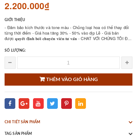
2.200.000₫
GIỚI THIỆU
- Đảm bảo kích thước và tone màu - Chủng loại hoa có thể thay đổi
từng thời điểm - Giá hoa tăng 30% - 50% vào dịp Lễ - Giá bán
được 𝐪𝐮𝐲𝐞̂́𝐭 đ𝐢̣𝐧𝐡 𝐛𝐨̛̉𝐢 𝐜𝐡𝐮𝐲𝐞̂𝐧 𝐯𝐢𝐞̂𝐧 𝐭𝐮̛ 𝐯𝐚̂́𝐧 - CHAT VỚI CHÚNG TÔI ĐỂ
THAM KHẢO NHIỀU ...
SỐ LƯỢNG:
THÊM VÀO GIỎ HÀNG
CHI TIẾT SẢN PHẨM
TAG SẢN PHẨM