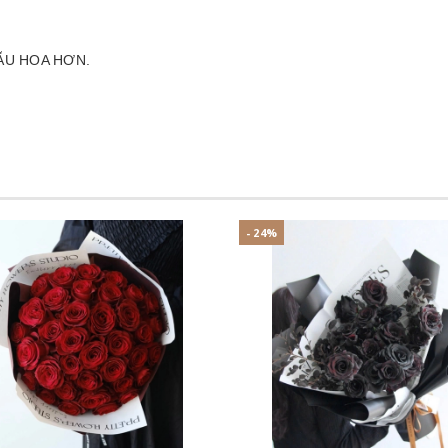
ẪU HOA HƠN.
- 24%