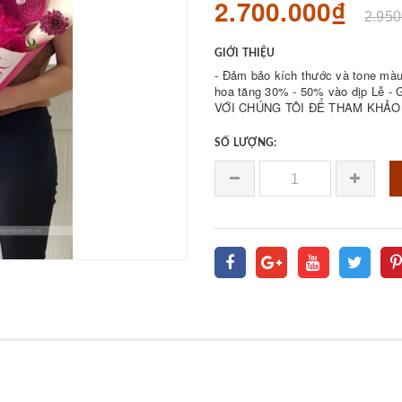
2.700.000₫
2.950
GIỚI THIỆU
- Đảm bảo kích thước và tone màu 
hoa tăng 30% - 50% vào dịp Lễ - Giá bán được 𝐪
VỚI CHÚNG TÔI ĐỂ THAM KHẢO 
SỐ LƯỢNG: