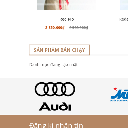
CHO VÀO GIỎ HÀNG
Red Rio
Reda
2.500.000₫
2.350.000₫
SẢN PHẨM BÁN CHẠY
Danh mục đang cập nhật
Đăng kí nhận tin