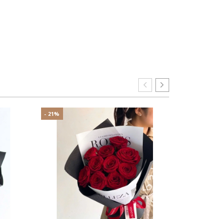
- 21%
- 7%