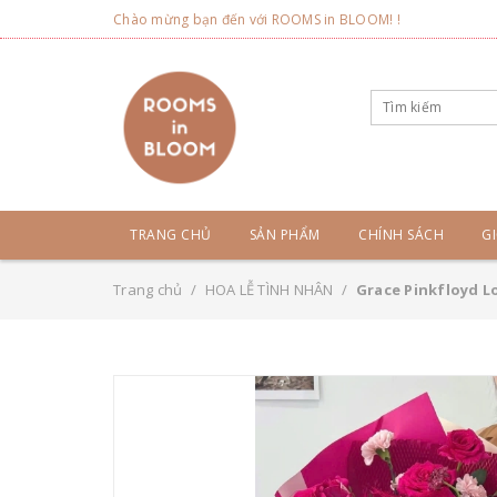
Chào mừng bạn đến với ROOMS in BLOOM! !
TRANG CHỦ
SẢN PHẨM
CHÍNH SÁCH
GI
Trang chủ
/
HOA LỄ TÌNH NHÂN
/
Grace Pinkfloyd L