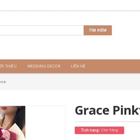
TÌM KIẾM
ỚI THIỆU
WEDDING DECOR
LIÊN HỆ
ove
Grace Pink
Còn hàng
Tình trạng: