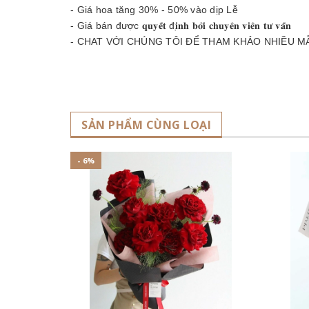
- Giá hoa tăng 30% - 50% vào dịp Lễ
- Giá bán được 𝐪𝐮𝐲𝐞̂́𝐭 đ𝐢̣𝐧𝐡 𝐛𝐨̛̉𝐢 𝐜𝐡𝐮𝐲𝐞̂𝐧 𝐯𝐢𝐞̂𝐧 𝐭𝐮̛ 𝐯𝐚̂́𝐧
- CHAT VỚI CHÚNG TÔI ĐỂ THAM KHẢO NHIỀU M
SẢN PHẨM CÙNG LOẠI
- 6%