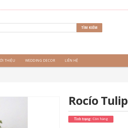
TÌM KIẾM
ỚI THIỆU
WEDDING DECOR
LIÊN HỆ
Rocío Tulip
Còn hàng
Tình trạng: