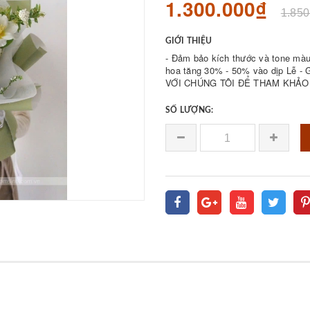
1.300.000₫
1.850
GIỚI THIỆU
- Đảm bảo kích thước và tone màu 
hoa tăng 30% - 50% vào dịp Lễ - Giá bán được 𝐪
VỚI CHÚNG TÔI ĐỂ THAM KHẢO 
SỐ LƯỢNG: