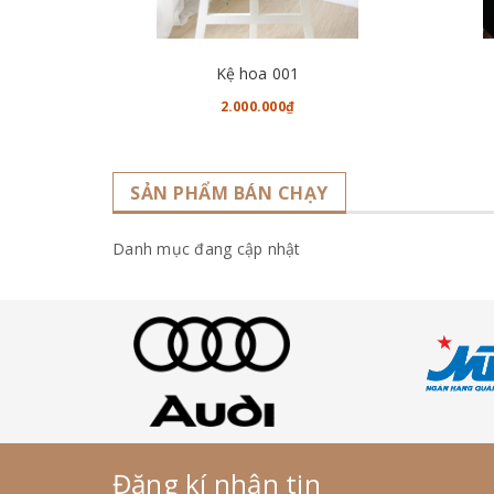
CHO VÀO GIỎ HÀNG
Kệ hoa 001
2.000.000₫
SẢN PHẨM BÁN CHẠY
Danh mục đang cập nhật
Đăng kí nhận tin