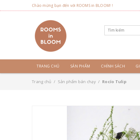
Chào mừng bạn đến với ROOMS in BLOOM! !
TRANG CHỦ
SẢN PHẨM
CHÍNH SÁCH
GI
Trang chủ
/
Sản phẩm bán chạy
/
Rocío Tulip