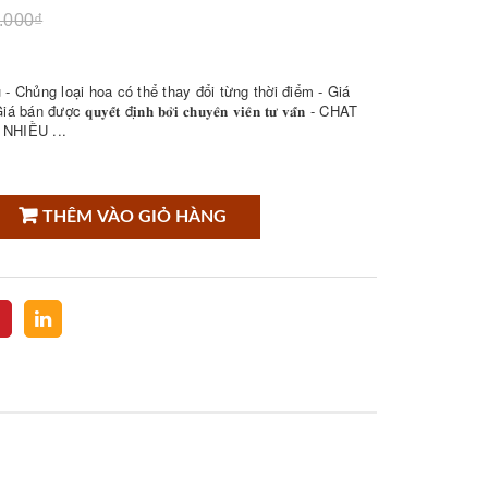
.000₫
- Chủng loại hoa có thể thay đổi từng thời điểm - Giá
𝐮𝐲𝐞̂́𝐭 đ𝐢̣𝐧𝐡 𝐛𝐨̛̉𝐢 𝐜𝐡𝐮𝐲𝐞̂𝐧 𝐯𝐢𝐞̂𝐧 𝐭𝐮̛ 𝐯𝐚̂́𝐧 - CHAT
NHIỀU ...
THÊM VÀO GIỎ HÀNG