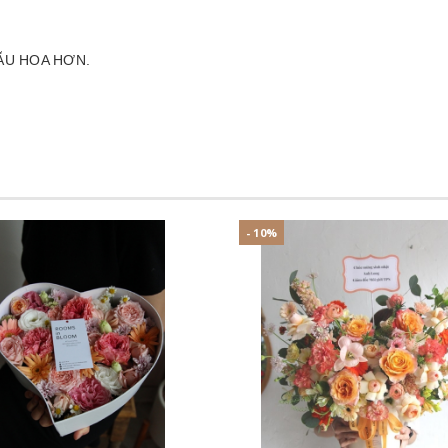
ẪU HOA HƠN.
- 10%