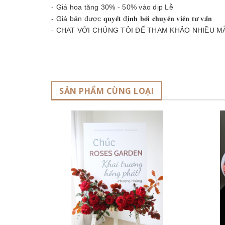
- Giá hoa tăng 30% - 50% vào dịp Lễ
- Giá bán được 𝐪𝐮𝐲𝐞̂́𝐭 đ𝐢̣𝐧𝐡 𝐛𝐨̛̉𝐢 𝐜𝐡𝐮𝐲𝐞̂𝐧 𝐯𝐢𝐞̂𝐧 𝐭𝐮̛ 𝐯𝐚̂́𝐧
- CHAT VỚI CHÚNG TÔI ĐỂ THAM KHẢO NHIỀU M
SẢN PHẨM CÙNG LOẠI