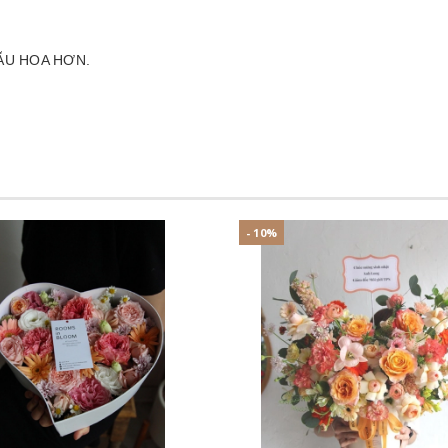
ẪU HOA HƠN.
- 10%