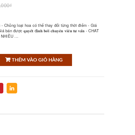
.000₫
- Chủng loại hoa có thể thay đổi từng thời điểm - Giá
𝐮𝐲𝐞̂́𝐭 đ𝐢̣𝐧𝐡 𝐛𝐨̛̉𝐢 𝐜𝐡𝐮𝐲𝐞̂𝐧 𝐯𝐢𝐞̂𝐧 𝐭𝐮̛ 𝐯𝐚̂́𝐧 - CHAT
NHIỀU ...
THÊM VÀO GIỎ HÀNG