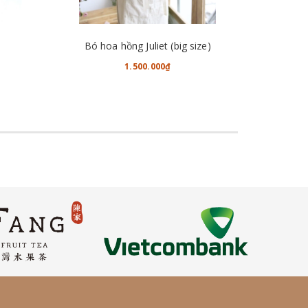
CHO VÀO GIỎ HÀNG
Bó hoa hồng Juliet (big size)
1.500.000₫
2.