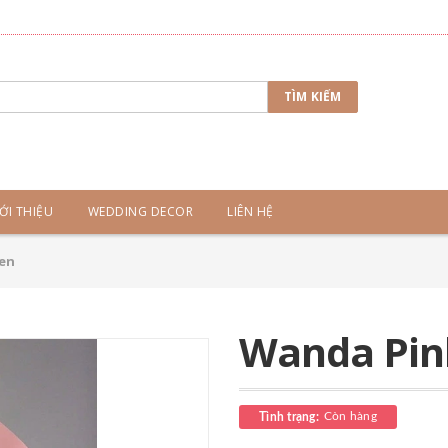
TÌM KIẾM
ỚI THIỆU
WEDDING DECOR
LIÊN HỆ
en
Wanda Pin
Còn hàng
Tình trạng: