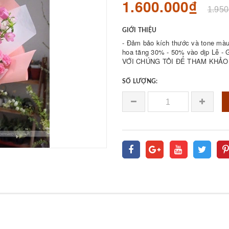
1.600.000₫
1.950
GIỚI THIỆU
- Đảm bảo kích thước và tone màu 
hoa tăng 30% - 50% vào dịp Lễ - Giá bán được 𝐪
VỚI CHÚNG TÔI ĐỂ THAM KHẢO 
SỐ LƯỢNG: