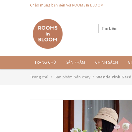
Chào mừng bạn đến với ROOMS in BLOOM! !
TRANG CHỦ
SẢN PHẨM
CHÍNH SÁCH
GI
Trang chủ
/
Sản phẩm bán chạy
/
Wanda Pink Gard