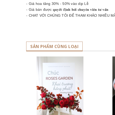
- Giá hoa tăng 30% - 50% vào dịp Lễ
- Giá bán được 𝐪𝐮𝐲𝐞̂́𝐭 đ𝐢̣𝐧𝐡 𝐛𝐨̛̉𝐢 𝐜𝐡𝐮𝐲𝐞̂𝐧 𝐯𝐢𝐞̂𝐧 𝐭𝐮̛ 𝐯𝐚̂́𝐧
- CHAT VỚI CHÚNG TÔI ĐỂ THAM KHẢO NHIỀU M
SẢN PHẨM CÙNG LOẠI