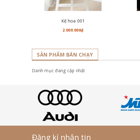
CHO VÀO GIỎ HÀNG
Kệ hoa 001
2.000.000₫
SẢN PHẨM BÁN CHẠY
Danh mục đang cập nhật
Đăng kí nhận tin