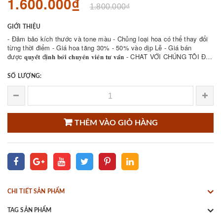
1.600.000₫
1.800.000₫
GIỚI THIỆU
- Đảm bảo kích thước và tone màu - Chủng loại hoa có thể thay đổi
từng thời điểm - Giá hoa tăng 30% - 50% vào dịp Lễ - Giá bán
được 𝐪𝐮𝐲𝐞̂́𝐭 đ𝐢̣𝐧𝐡 𝐛𝐨̛̉𝐢 𝐜𝐡𝐮𝐲𝐞̂𝐧 𝐯𝐢𝐞̂𝐧 𝐭𝐮̛ 𝐯𝐚̂́𝐧 - CHAT VỚI CHÚNG TÔI ĐỂ
THAM KHẢO NHIỀU ...
SỐ LƯỢNG:
THÊM VÀO GIỎ HÀNG
CHI TIẾT SẢN PHẨM
TAG SẢN PHẨM