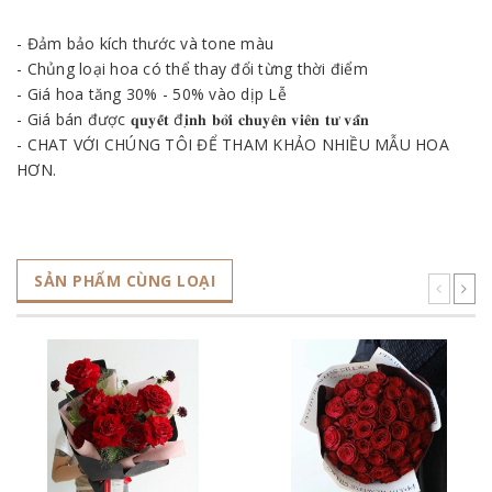
- Đảm bảo kích thước và tone màu
- Chủng loại hoa có thể thay đổi từng thời điểm
- Giá hoa tăng 30% - 50% vào dịp Lễ
- Giá bán được 𝐪𝐮𝐲𝐞̂́𝐭 đ𝐢̣𝐧𝐡 𝐛𝐨̛̉𝐢 𝐜𝐡𝐮𝐲𝐞̂𝐧 𝐯𝐢𝐞̂𝐧 𝐭𝐮̛ 𝐯𝐚̂́𝐧
- CHAT VỚI CHÚNG TÔI ĐỂ THAM KHẢO NHIỀU MẪU HOA
HƠN.
SẢN PHẨM CÙNG LOẠI