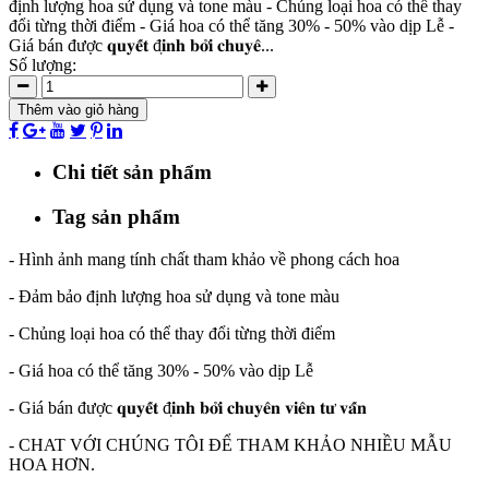
định lượng hoa sử dụng và tone màu - Chủng loại hoa có thể thay
đổi từng thời điểm - Giá hoa có thể tăng 30% - 50% vào dịp Lễ -
Giá bán được 𝐪𝐮𝐲𝐞̂́𝐭 đ𝐢̣𝐧𝐡 𝐛𝐨̛̉𝐢 𝐜𝐡𝐮𝐲𝐞̂...
Số lượng:
Thêm vào giỏ hàng
Chi tiết sản phẩm
Tag sản phẩm
- Hình ảnh mang tính chất tham khảo về phong cách hoa
- Đảm bảo định lượng hoa sử dụng và tone màu
- Chủng loại hoa có thể thay đổi từng thời điểm
- Giá hoa có thể tăng 30% - 50% vào dịp Lễ
- Giá bán được 𝐪𝐮𝐲𝐞̂́𝐭 đ𝐢̣𝐧𝐡 𝐛𝐨̛̉𝐢 𝐜𝐡𝐮𝐲𝐞̂𝐧 𝐯𝐢𝐞̂𝐧 𝐭𝐮̛ 𝐯𝐚̂́𝐧
- CHAT VỚI CHÚNG TÔI ĐỂ THAM KHẢO NHIỀU MẪU
HOA HƠN.