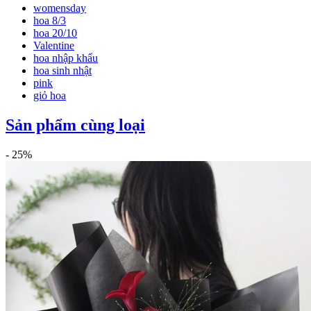
womensday
hoa 8/3
hoa 20/10
Valentine
hoa nhập khẩu
hoa sinh nhật
pink
giỏ hoa
Sản phẩm cùng loại
- 25%