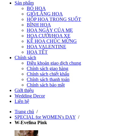
Sản phẩm
BÓ HOA
GIỎ/LẴNG HOA
HỘP HOA TRONG SUỐT
BÌNH HOA
HOA NGÀY CỦA MẸ
HOA CƯỚI/HOA XE
KỆ HOA CHÚC MỪNG
HOA VALENTINE
HOA TẾT
Chính sách
Điều khoản giao dịch chung
Chính sách giao hàng
Chính sách chiết khấu
Chính sách thanh toán
Chính sách bảo mật
Giới thiệu
Wedding Decor
Liên hệ
Trang chủ
/
SPECIAL for WOMEN's DAY
/
W-Evelina Pink