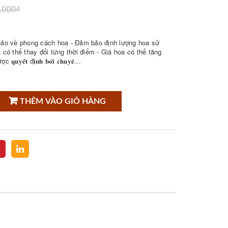
.000₫
hảo về phong cách hoa - Đảm bảo định lượng hoa sử
có thể thay đổi từng thời điểm - Giá hoa có thể tăng
𝐭 đ𝐢̣𝐧𝐡 𝐛𝐨̛̉𝐢 𝐜𝐡𝐮𝐲𝐞̂...
THÊM VÀO GIỎ HÀNG