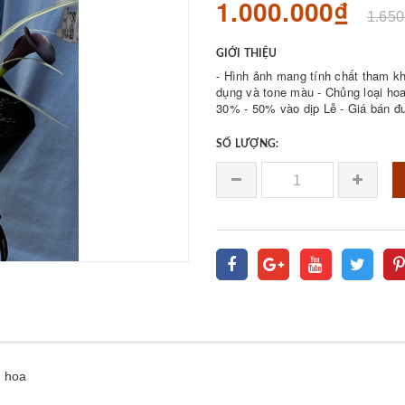
1.000.000₫
1.650
GIỚI THIỆU
- Hình ảnh mang tính chất tham k
dụng và tone màu - Chủng loại hoa 
30% - 50% vào dịp Lễ - Giá bán được 𝐪𝐮𝐲𝐞̂́
SỐ LƯỢNG:
h hoa