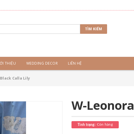
TÌM KIẾM
ỚI THIỆU
WEDDING DECOR
LIÊN HỆ
lack Calla Lily
W-Leonora 
Còn hàng
Tình trạng: