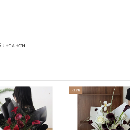
ẪU HOA HƠN.
- 35%