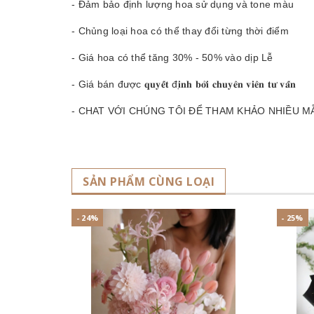
- Đảm bảo định lượng hoa sử dụng và tone màu
- Chủng loại hoa có thể thay đổi từng thời điểm
- Giá hoa có thể tăng 30% - 50% vào dịp Lễ
- Giá bán được 𝐪𝐮𝐲𝐞̂́𝐭 đ𝐢̣𝐧𝐡 𝐛𝐨̛̉𝐢 𝐜𝐡𝐮𝐲𝐞̂𝐧 𝐯𝐢𝐞̂𝐧 𝐭𝐮̛ 𝐯𝐚̂́𝐧
- CHAT VỚI CHÚNG TÔI ĐỂ THAM KHẢO NHIỀU M
SẢN PHẨM CÙNG LOẠI
- 24%
- 25%