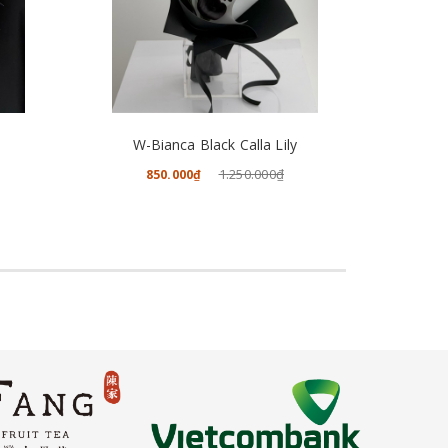
CHO VÀO GIỎ HÀNG
W-Bianca Black Calla Lily
W-Ma
1.250.000₫
850.000₫
1.