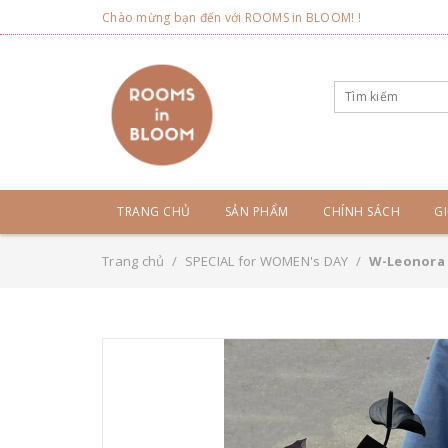
Chào mừng bạn đến với ROOMS in BLOOM! !
TRANG CHỦ
SẢN PHẨM
CHÍNH SÁCH
GI
Trang chủ
/
SPECIAL for WOMEN's DAY
/
W-Leonora B