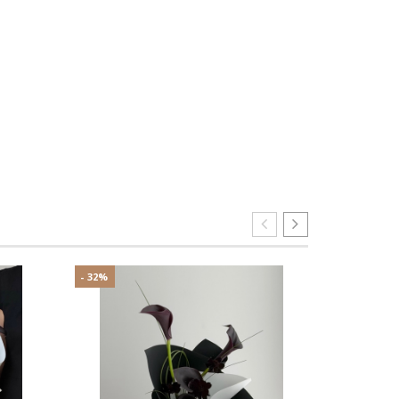
- 32%
- 25%