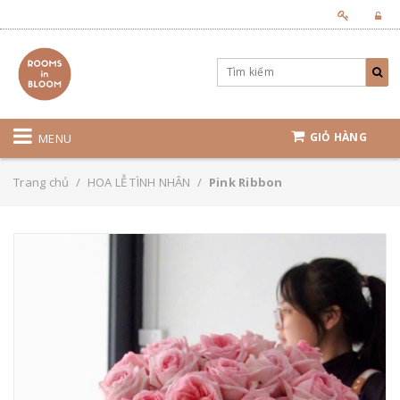
GIỎ HÀNG
MENU
Trang chủ
/
HOA LỄ TÌNH NHÂN
/
Pink Ribbon