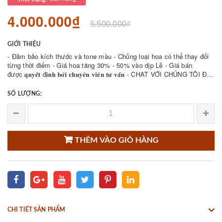
4.000.000₫
5.500.000₫
GIỚI THIỆU
- Đảm bảo kích thước và tone màu - Chủng loại hoa có thể thay đổi
từng thời điểm - Giá hoa tăng 30% - 50% vào dịp Lễ - Giá bán
được 𝐪𝐮𝐲𝐞̂́𝐭 đ𝐢̣𝐧𝐡 𝐛𝐨̛̉𝐢 𝐜𝐡𝐮𝐲𝐞̂𝐧 𝐯𝐢𝐞̂𝐧 𝐭𝐮̛ 𝐯𝐚̂́𝐧 - CHAT VỚI CHÚNG TÔI ĐỂ
THAM KHẢO NHIỀU ...
SỐ LƯỢNG:
THÊM VÀO GIỎ HÀNG
CHI TIẾT SẢN PHẨM