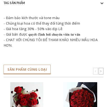
TAG SẢN PHẨM
- Đảm bảo kích thước và tone màu
- Chủng loại hoa có thể thay đổi từng thời điểm
- Giá hoa tăng 30% - 50% vào dịp Lễ
- Giá bán được 𝐪𝐮𝐲𝐞̂́𝐭 đ𝐢̣𝐧𝐡 𝐛𝐨̛̉𝐢 𝐜𝐡𝐮𝐲𝐞̂𝐧 𝐯𝐢𝐞̂𝐧 𝐭𝐮̛ 𝐯𝐚̂́𝐧
- CHAT VỚI CHÚNG TÔI ĐỂ THAM KHẢO NHIỀU MẪU HOA
HƠN.
SẢN PHẨM CÙNG LOẠI