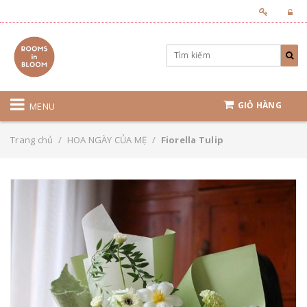
GIỎ HÀNG
MENU
Trang chủ
/
HOA NGÀY CỦA MẸ
/
Fiorella Tulip