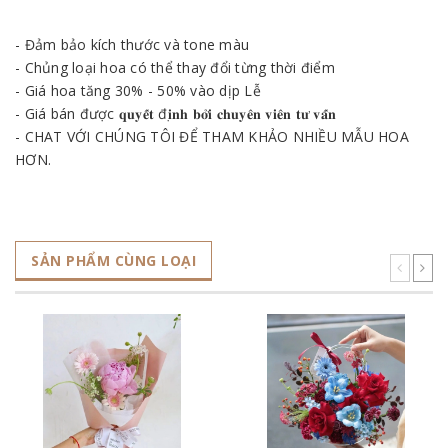
- Đảm bảo kích thước và tone màu
- Chủng loại hoa có thể thay đổi từng thời điểm
- Giá hoa tăng 30% - 50% vào dịp Lễ
- Giá bán được 𝐪𝐮𝐲𝐞̂́𝐭 đ𝐢̣𝐧𝐡 𝐛𝐨̛̉𝐢 𝐜𝐡𝐮𝐲𝐞̂𝐧 𝐯𝐢𝐞̂𝐧 𝐭𝐮̛ 𝐯𝐚̂́𝐧
- CHAT VỚI CHÚNG TÔI ĐỂ THAM KHẢO NHIỀU MẪU HOA
HƠN.
SẢN PHẨM CÙNG LOẠI