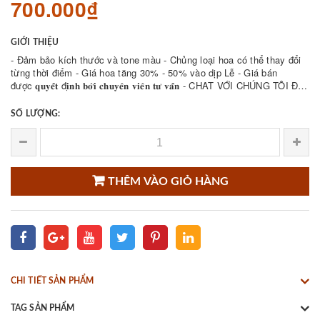
700.000₫
GIỚI THIỆU
- Đảm bảo kích thước và tone màu - Chủng loại hoa có thể thay đổi
từng thời điểm - Giá hoa tăng 30% - 50% vào dịp Lễ - Giá bán
được 𝐪𝐮𝐲𝐞̂́𝐭 đ𝐢̣𝐧𝐡 𝐛𝐨̛̉𝐢 𝐜𝐡𝐮𝐲𝐞̂𝐧 𝐯𝐢𝐞̂𝐧 𝐭𝐮̛ 𝐯𝐚̂́𝐧 - CHAT VỚI CHÚNG TÔI ĐỂ
THAM KHẢO NHIỀU ...
SỐ LƯỢNG:
THÊM VÀO GIỎ HÀNG
CHI TIẾT SẢN PHẨM
TAG SẢN PHẨM