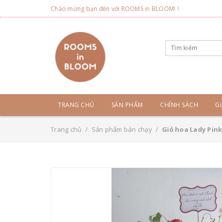
Chào mừng bạn đến với ROOMS in BLOOM! !
TRANG CHỦ
SẢN PHẨM
CHÍNH SÁCH
GI
Trang chủ
/
Sản phẩm bán chạy
/
Giỏ hoa Lady Pin