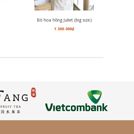
CHO VÀO GIỎ HÀNG
Bó hoa hồng Juliet (big size)
1.500.000₫
2.