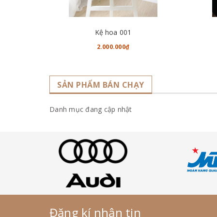
CHO VÀO GIỎ HÀNG
Kệ hoa 001
2.000.000₫
SẢN PHẨM BÁN CHẠY
Danh mục đang cập nhật
Đăng kí nhận tin