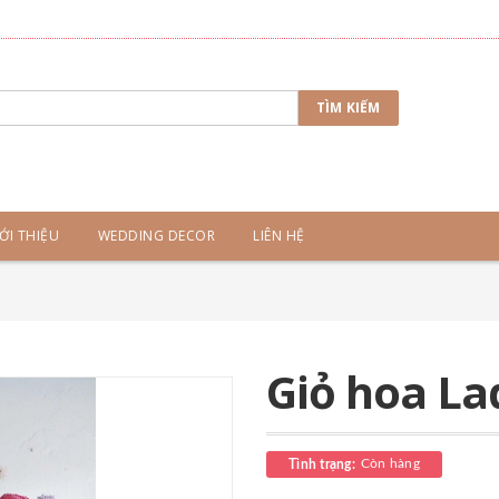
TÌM KIẾM
ỚI THIỆU
WEDDING DECOR
LIÊN HỆ
k
Giỏ hoa La
Còn hàng
Tình trạng: