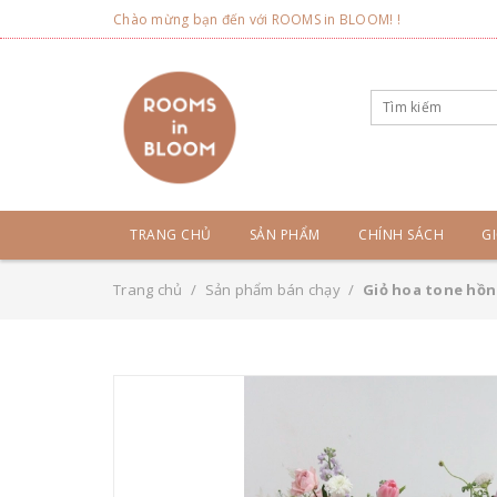
Chào mừng bạn đến với ROOMS in BLOOM! !
TRANG CHỦ
SẢN PHẨM
CHÍNH SÁCH
GI
Trang chủ
/
Sản phẩm bán chạy
/
Giỏ hoa tone hồn