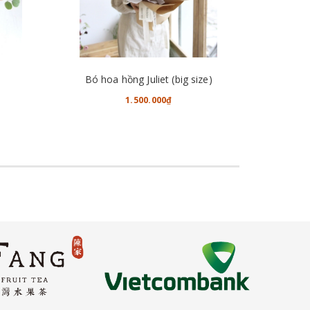
CHO VÀO GIỎ HÀNG
Bó hoa hồng Juliet (big size)
1.500.000₫
2.