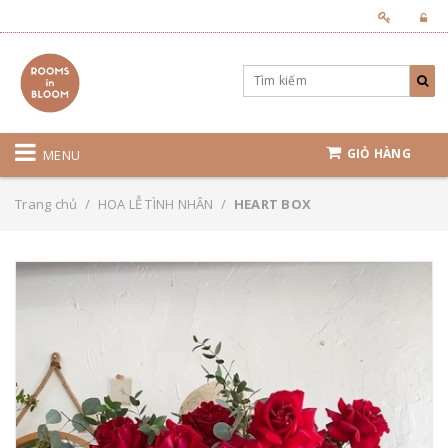
GIỎ HÀNG
MENU
Trang chủ
/
HOA LỄ TÌNH NHÂN
/
HEART BOX