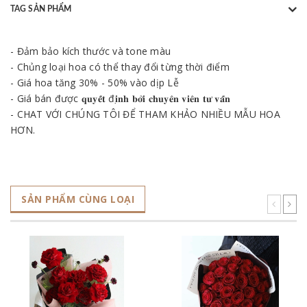
TAG SẢN PHẨM
- Đảm bảo kích thước và tone màu
- Chủng loại hoa có thể thay đổi từng thời điểm
- Giá hoa tăng 30% - 50% vào dịp Lễ
- Giá bán được 𝐪𝐮𝐲𝐞̂́𝐭 đ𝐢̣𝐧𝐡 𝐛𝐨̛̉𝐢 𝐜𝐡𝐮𝐲𝐞̂𝐧 𝐯𝐢𝐞̂𝐧 𝐭𝐮̛ 𝐯𝐚̂́𝐧
- CHAT VỚI CHÚNG TÔI ĐỂ THAM KHẢO NHIỀU MẪU HOA
HƠN.
SẢN PHẨM CÙNG LOẠI