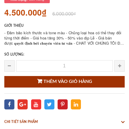
4.500.000₫
6.000.000₫
GIỚI THIỆU
- Đảm bảo kích thước và tone màu - Chủng loại hoa có thể thay đổi
từng thời điểm - Giá hoa tăng 30% - 50% vào dịp Lễ - Giá bán
được 𝐪𝐮𝐲𝐞̂́𝐭 đ𝐢̣𝐧𝐡 𝐛𝐨̛̉𝐢 𝐜𝐡𝐮𝐲𝐞̂𝐧 𝐯𝐢𝐞̂𝐧 𝐭𝐮̛ 𝐯𝐚̂́𝐧 - CHAT VỚI CHÚNG TÔI ĐỂ
THAM KHẢO NHIỀU ...
SỐ LƯỢNG:
THÊM VÀO GIỎ HÀNG
CHI TIẾT SẢN PHẨM