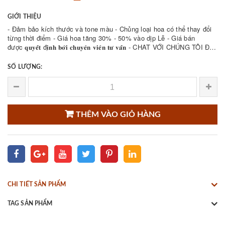
GIỚI THIỆU
- Đảm bảo kích thước và tone màu - Chủng loại hoa có thể thay đổi
từng thời điểm - Giá hoa tăng 30% - 50% vào dịp Lễ - Giá bán
được 𝐪𝐮𝐲𝐞̂́𝐭 đ𝐢̣𝐧𝐡 𝐛𝐨̛̉𝐢 𝐜𝐡𝐮𝐲𝐞̂𝐧 𝐯𝐢𝐞̂𝐧 𝐭𝐮̛ 𝐯𝐚̂́𝐧 - CHAT VỚI CHÚNG TÔI ĐỂ
THAM KHẢO NHIỀU ...
SỐ LƯỢNG:
THÊM VÀO GIỎ HÀNG
CHI TIẾT SẢN PHẨM
TAG SẢN PHẨM