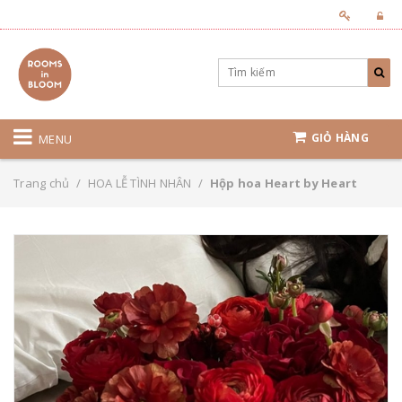
GIỎ HÀNG
MENU
Trang chủ
/
HOA LỄ TÌNH NHÂN
/
Hộp hoa Heart by Heart