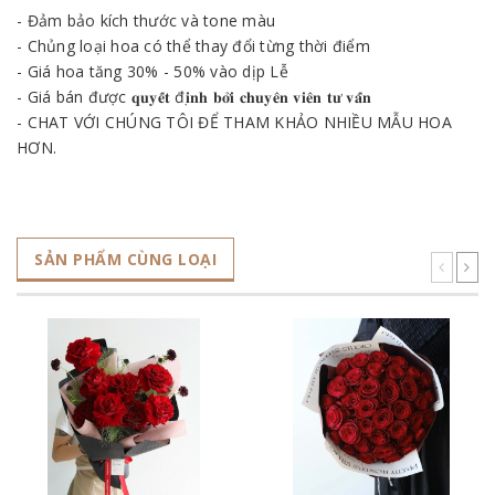
- Đảm bảo kích thước và tone màu
- Chủng loại hoa có thể thay đổi từng thời điểm
- Giá hoa tăng 30% - 50% vào dịp Lễ
- Giá bán được 𝐪𝐮𝐲𝐞̂́𝐭 đ𝐢̣𝐧𝐡 𝐛𝐨̛̉𝐢 𝐜𝐡𝐮𝐲𝐞̂𝐧 𝐯𝐢𝐞̂𝐧 𝐭𝐮̛ 𝐯𝐚̂́𝐧
- CHAT VỚI CHÚNG TÔI ĐỂ THAM KHẢO NHIỀU MẪU HOA
HƠN.
SẢN PHẨM CÙNG LOẠI