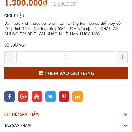
1.300.000₫
1.500.000₫
GIỚI THIỆU
Đảm bảo kích thước và tone màu - Chủng loại hoa có thể thay đổi
từng thời điểm - Giá hoa tăng 30% - 50% vào dịp Lễ - CHAT VỚI
CHÚNG TÔI ĐỂ THAM KHẢO NHIỀU MẪU HOA HƠN.
SỐ LƯỢNG:
THÊM VÀO GIỎ HÀNG
CHI TIẾT SẢN PHẨM
TAG SẢN PHẨM