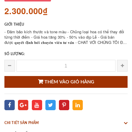
2.300.000₫
GIỚI THIỆU
- Đảm bảo kích thước và tone màu - Chủng loại hoa có thể thay đổi
từng thời điểm - Giá hoa tăng 30% - 50% vào dịp Lễ - Giá bán
được 𝐪𝐮𝐲𝐞̂́𝐭 đ𝐢̣𝐧𝐡 𝐛𝐨̛̉𝐢 𝐜𝐡𝐮𝐲𝐞̂𝐧 𝐯𝐢𝐞̂𝐧 𝐭𝐮̛ 𝐯𝐚̂́𝐧 - CHAT VỚI CHÚNG TÔI ĐỂ
THAM KHẢO NHIỀU ...
SỐ LƯỢNG:
THÊM VÀO GIỎ HÀNG
CHI TIẾT SẢN PHẨM