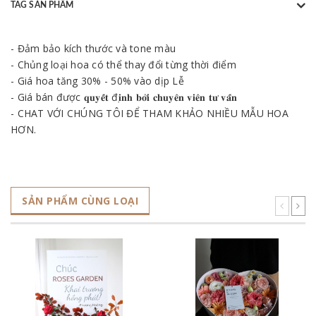
TAG SẢN PHẨM
- Đảm bảo kích thước và tone màu
- Chủng loại hoa có thể thay đổi từng thời điểm
- Giá hoa tăng 30% - 50% vào dịp Lễ
- Giá bán được 𝐪𝐮𝐲𝐞̂́𝐭 đ𝐢̣𝐧𝐡 𝐛𝐨̛̉𝐢 𝐜𝐡𝐮𝐲𝐞̂𝐧 𝐯𝐢𝐞̂𝐧 𝐭𝐮̛ 𝐯𝐚̂́𝐧
- CHAT VỚI CHÚNG TÔI ĐỂ THAM KHẢO NHIỀU MẪU HOA
HƠN.
SẢN PHẨM CÙNG LOẠI