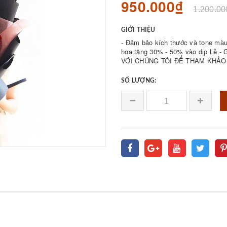
950.000₫
1.200.00
GIỚI THIỆU
- Đảm bảo kích thước và tone màu 
hoa tăng 30% - 50% vào dịp Lễ - Giá bán được 𝐪
VỚI CHÚNG TÔI ĐỂ THAM KHẢO 
SỐ LƯỢNG: