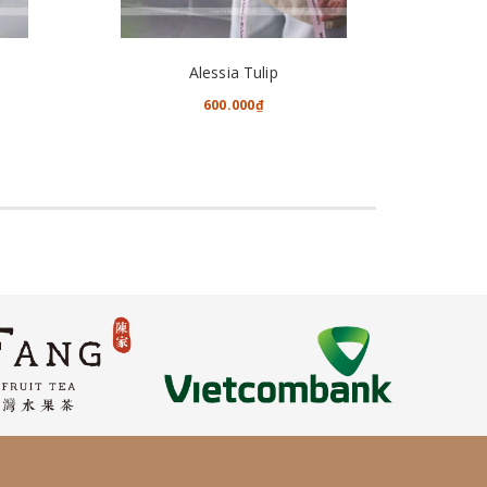
CHO VÀO GIỎ HÀNG
Alessia Tulip
600.000₫