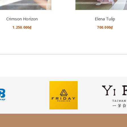
TÙY CHỌN
CHO VÀO GIỎ HÀNG
Crimson Horizon
Elena Tulip
1.250.000₫
700.000₫