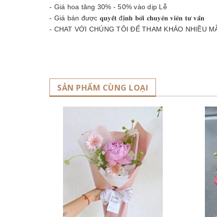
- Giá hoa tăng 30% - 50% vào dịp Lễ
- Giá bán được 𝐪𝐮𝐲𝐞̂́𝐭 đ𝐢̣𝐧𝐡 𝐛𝐨̛̉𝐢 𝐜𝐡𝐮𝐲𝐞̂𝐧 𝐯𝐢𝐞̂𝐧 𝐭𝐮̛ 𝐯𝐚̂́𝐧
- CHAT VỚI CHÚNG TÔI ĐỂ THAM KHẢO NHIỀU M
SẢN PHẨM CÙNG LOẠI