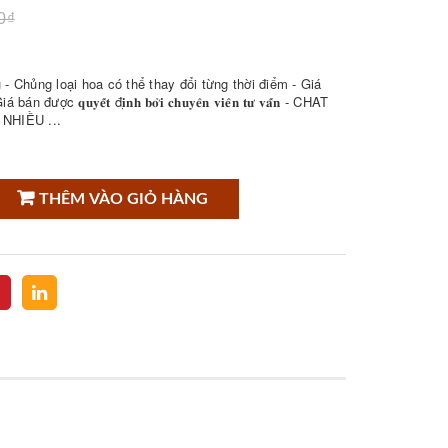
0₫
- Chủng loại hoa có thể thay đổi từng thời điểm - Giá
𝐮𝐲𝐞̂́𝐭 đ𝐢̣𝐧𝐡 𝐛𝐨̛̉𝐢 𝐜𝐡𝐮𝐲𝐞̂𝐧 𝐯𝐢𝐞̂𝐧 𝐭𝐮̛ 𝐯𝐚̂́𝐧 - CHAT
NHIỀU ...
THÊM VÀO GIỎ HÀNG