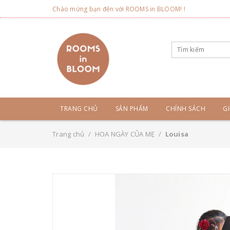
Chào mừng bạn đến với ROOMS in BLOOM! !
TRANG CHỦ
SẢN PHẨM
CHÍNH SÁCH
GI
Trang chủ
/
HOA NGÀY CỦA MẸ
/
Louisa