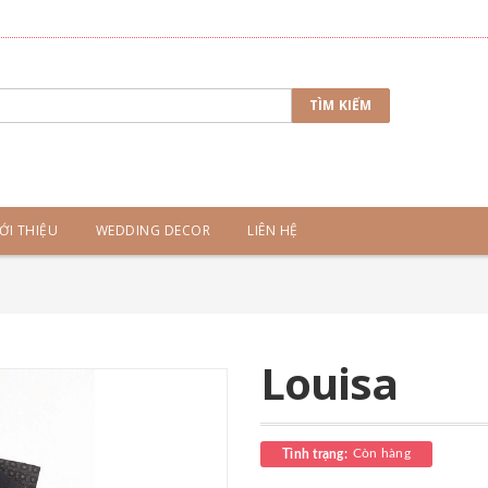
TÌM KIẾM
ỚI THIỆU
WEDDING DECOR
LIÊN HỆ
Louisa
Còn hàng
Tình trạng: