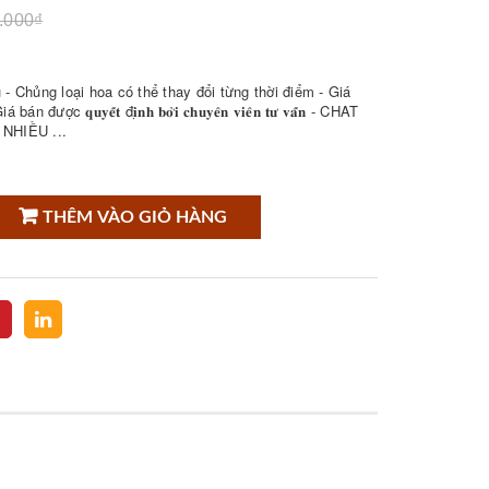
.000₫
- Chủng loại hoa có thể thay đổi từng thời điểm - Giá
𝐮𝐲𝐞̂́𝐭 đ𝐢̣𝐧𝐡 𝐛𝐨̛̉𝐢 𝐜𝐡𝐮𝐲𝐞̂𝐧 𝐯𝐢𝐞̂𝐧 𝐭𝐮̛ 𝐯𝐚̂́𝐧 - CHAT
NHIỀU ...
THÊM VÀO GIỎ HÀNG