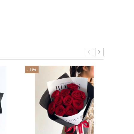
- 21%
- 7%