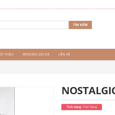
TÌM KIẾM
ỚI THIỆU
WEDDING DECOR
LIÊN HỆ
NOSTALGI
Còn hàng
Tình trạng: