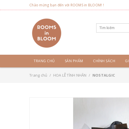
Chào mừng bạn đến với ROOMS in BLOOM! !
TRANG CHỦ
SẢN PHẨM
CHÍNH SÁCH
GI
Trang chủ
/
HOA LỄ TÌNH NHÂN
/
NOSTALGIC