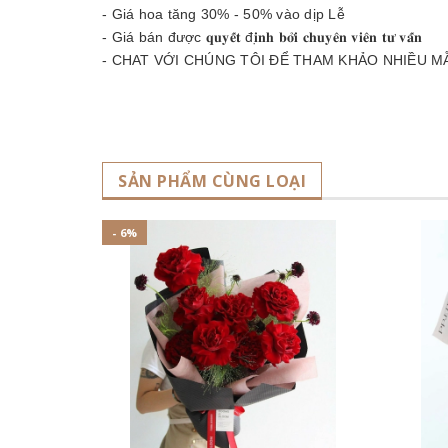
- Giá hoa tăng 30% - 50% vào dịp Lễ
- Giá bán được 𝐪𝐮𝐲𝐞̂́𝐭 đ𝐢̣𝐧𝐡 𝐛𝐨̛̉𝐢 𝐜𝐡𝐮𝐲𝐞̂𝐧 𝐯𝐢𝐞̂𝐧 𝐭𝐮̛ 𝐯𝐚̂́𝐧
- CHAT VỚI CHÚNG TÔI ĐỂ THAM KHẢO NHIỀU M
SẢN PHẨM CÙNG LOẠI
- 6%