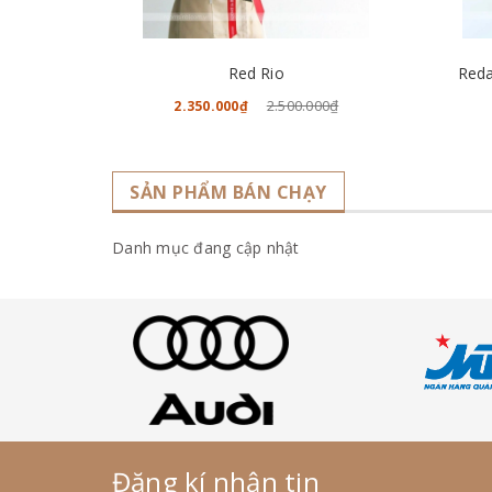
CHO VÀO GIỎ HÀNG
Red Rio
Reda
2.500.000₫
2.350.000₫
SẢN PHẨM BÁN CHẠY
Danh mục đang cập nhật
Đăng kí nhận tin