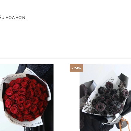
ẪU HOA HƠN.
- 24%