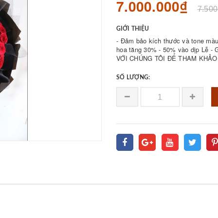
7.000.000₫
7.500
GIỚI THIỆU
- Đảm bảo kích thước và tone màu 
hoa tăng 30% - 50% vào dịp Lễ - Giá bán được 𝐪
VỚI CHÚNG TÔI ĐỂ THAM KHẢO 
SỐ LƯỢNG: