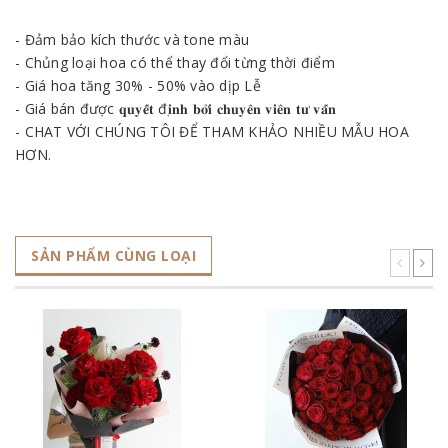
- Đảm bảo kích thước và tone màu
- Chủng loại hoa có thể thay đổi từng thời điểm
- Giá hoa tăng 30% - 50% vào dịp Lễ
- Giá bán được 𝐪𝐮𝐲𝐞̂́𝐭 đ𝐢̣𝐧𝐡 𝐛𝐨̛̉𝐢 𝐜𝐡𝐮𝐲𝐞̂𝐧 𝐯𝐢𝐞̂𝐧 𝐭𝐮̛ 𝐯𝐚̂́𝐧
- CHAT VỚI CHÚNG TÔI ĐỂ THAM KHẢO NHIỀU MẪU HOA
HƠN.
SẢN PHẨM CÙNG LOẠI