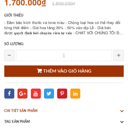
1.700.000₫
1.800.000₫
GIỚI THIỆU
- Đảm bảo kích thước và tone màu - Chủng loại hoa có thể thay đổi
từng thời điểm - Giá hoa tăng 30% - 50% vào dịp Lễ - Giá bán
được 𝐪𝐮𝐲𝐞̂́𝐭 đ𝐢̣𝐧𝐡 𝐛𝐨̛̉𝐢 𝐜𝐡𝐮𝐲𝐞̂𝐧 𝐯𝐢𝐞̂𝐧 𝐭𝐮̛ 𝐯𝐚̂́𝐧 - CHAT VỚI CHÚNG TÔI ĐỂ
THAM KHẢO NHIỀU ...
SỐ LƯỢNG:
THÊM VÀO GIỎ HÀNG
CHI TIẾT SẢN PHẨM
TAG SẢN PHẨM