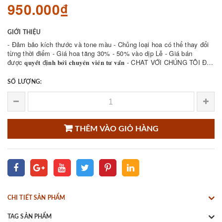
950.000₫
GIỚI THIỆU
- Đảm bảo kích thước và tone màu - Chủng loại hoa có thể thay đổi
từng thời điểm - Giá hoa tăng 30% - 50% vào dịp Lễ - Giá bán
được 𝐪𝐮𝐲𝐞̂́𝐭 đ𝐢̣𝐧𝐡 𝐛𝐨̛̉𝐢 𝐜𝐡𝐮𝐲𝐞̂𝐧 𝐯𝐢𝐞̂𝐧 𝐭𝐮̛ 𝐯𝐚̂́𝐧 - CHAT VỚI CHÚNG TÔI ĐỂ
THAM KHẢO NHIỀU ...
SỐ LƯỢNG:
THÊM VÀO GIỎ HÀNG
CHI TIẾT SẢN PHẨM
TAG SẢN PHẨM