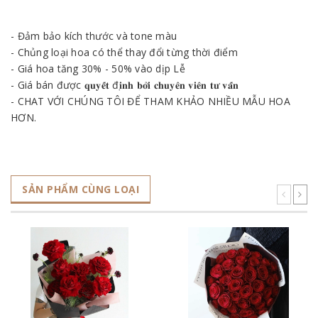
- Đảm bảo kích thước và tone màu
- Chủng loại hoa có thể thay đổi từng thời điểm
- Giá hoa tăng 30% - 50% vào dịp Lễ
- Giá bán được 𝐪𝐮𝐲𝐞̂́𝐭 đ𝐢̣𝐧𝐡 𝐛𝐨̛̉𝐢 𝐜𝐡𝐮𝐲𝐞̂𝐧 𝐯𝐢𝐞̂𝐧 𝐭𝐮̛ 𝐯𝐚̂́𝐧
- CHAT VỚI CHÚNG TÔI ĐỂ THAM KHẢO NHIỀU MẪU HOA
HƠN.
SẢN PHẨM CÙNG LOẠI