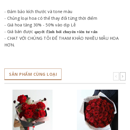
- Đảm bảo kích thước và tone màu
- Chủng loại hoa có thể thay đổi từng thời điểm
- Giá hoa tăng 30% - 50% vào dịp Lễ
- Giá bán được 𝐪𝐮𝐲𝐞̂́𝐭 đ𝐢̣𝐧𝐡 𝐛𝐨̛̉𝐢 𝐜𝐡𝐮𝐲𝐞̂𝐧 𝐯𝐢𝐞̂𝐧 𝐭𝐮̛ 𝐯𝐚̂́𝐧
- CHAT VỚI CHÚNG TÔI ĐỂ THAM KHẢO NHIỀU MẪU HOA
HƠN.
SẢN PHẨM CÙNG LOẠI