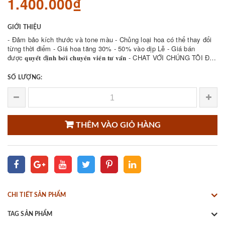
1.400.000₫
GIỚI THIỆU
- Đảm bảo kích thước và tone màu - Chủng loại hoa có thể thay đổi
từng thời điểm - Giá hoa tăng 30% - 50% vào dịp Lễ - Giá bán
được 𝐪𝐮𝐲𝐞̂́𝐭 đ𝐢̣𝐧𝐡 𝐛𝐨̛̉𝐢 𝐜𝐡𝐮𝐲𝐞̂𝐧 𝐯𝐢𝐞̂𝐧 𝐭𝐮̛ 𝐯𝐚̂́𝐧 - CHAT VỚI CHÚNG TÔI ĐỂ
THAM KHẢO NHIỀU ...
SỐ LƯỢNG:
THÊM VÀO GIỎ HÀNG
CHI TIẾT SẢN PHẨM
TAG SẢN PHẨM