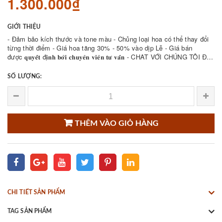
1.300.000₫
GIỚI THIỆU
- Đảm bảo kích thước và tone màu - Chủng loại hoa có thể thay đổi
từng thời điểm - Giá hoa tăng 30% - 50% vào dịp Lễ - Giá bán
được 𝐪𝐮𝐲𝐞̂́𝐭 đ𝐢̣𝐧𝐡 𝐛𝐨̛̉𝐢 𝐜𝐡𝐮𝐲𝐞̂𝐧 𝐯𝐢𝐞̂𝐧 𝐭𝐮̛ 𝐯𝐚̂́𝐧 - CHAT VỚI CHÚNG TÔI ĐỂ
THAM KHẢO NHIỀU ...
SỐ LƯỢNG:
THÊM VÀO GIỎ HÀNG
CHI TIẾT SẢN PHẨM
TAG SẢN PHẨM