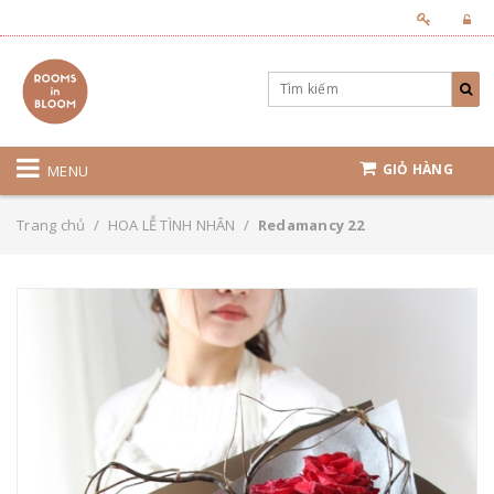
GIỎ HÀNG
MENU
Trang chủ
/
HOA LỄ TÌNH NHÂN
/
Redamancy 22