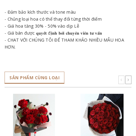
- Đảm bảo kích thước và tone màu
- Chủng loại hoa có thể thay đổi từng thời điểm
- Giá hoa tăng 30% - 50% vào dịp Lễ
- Giá bán được 𝐪𝐮𝐲𝐞̂́𝐭 đ𝐢̣𝐧𝐡 𝐛𝐨̛̉𝐢 𝐜𝐡𝐮𝐲𝐞̂𝐧 𝐯𝐢𝐞̂𝐧 𝐭𝐮̛ 𝐯𝐚̂́𝐧
- CHAT VỚI CHÚNG TÔI ĐỂ THAM KHẢO NHIỀU MẪU HOA
HƠN.
SẢN PHẨM CÙNG LOẠI