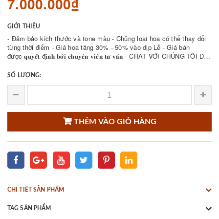
7.000.000₫
GIỚI THIỆU
- Đảm bảo kích thước và tone màu - Chủng loại hoa có thể thay đổi
từng thời điểm - Giá hoa tăng 30% - 50% vào dịp Lễ - Giá bán
được 𝐪𝐮𝐲𝐞̂́𝐭 đ𝐢̣𝐧𝐡 𝐛𝐨̛̉𝐢 𝐜𝐡𝐮𝐲𝐞̂𝐧 𝐯𝐢𝐞̂𝐧 𝐭𝐮̛ 𝐯𝐚̂́𝐧 - CHAT VỚI CHÚNG TÔI ĐỂ
THAM KHẢO NHIỀU ...
SỐ LƯỢNG:
THÊM VÀO GIỎ HÀNG
CHI TIẾT SẢN PHẨM
TAG SẢN PHẨM