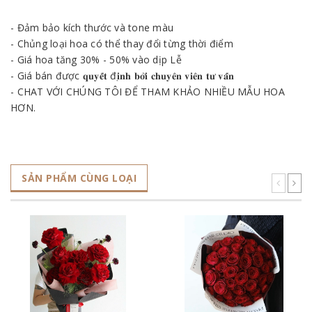
- Đảm bảo kích thước và tone màu
- Chủng loại hoa có thể thay đổi từng thời điểm
- Giá hoa tăng 30% - 50% vào dịp Lễ
- Giá bán được 𝐪𝐮𝐲𝐞̂́𝐭 đ𝐢̣𝐧𝐡 𝐛𝐨̛̉𝐢 𝐜𝐡𝐮𝐲𝐞̂𝐧 𝐯𝐢𝐞̂𝐧 𝐭𝐮̛ 𝐯𝐚̂́𝐧
- CHAT VỚI CHÚNG TÔI ĐỂ THAM KHẢO NHIỀU MẪU HOA
HƠN.
SẢN PHẨM CÙNG LOẠI