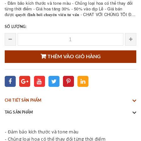
- Đảm bảo kích thước và tone màu - Chủng loại hoa có thể thay đổi
từng thời điểm - Giá hoa tăng 30% - 50% vào dịp Lễ - Giá bán
được 𝐪𝐮𝐲𝐞̂́𝐭 đ𝐢̣𝐧𝐡 𝐛𝐨̛̉𝐢 𝐜𝐡𝐮𝐲𝐞̂𝐧 𝐯𝐢𝐞̂𝐧 𝐭𝐮̛ 𝐯𝐚̂́𝐧 - CHAT VỚI CHÚNG TÔI ĐỂ
THAM KHẢO NHIỀU ...
SỐ LƯỢNG:
THÊM VÀO GIỎ HÀNG
CHI TIẾT SẢN PHẨM
TAG SẢN PHẨM
- Đảm bảo kích thước và tone màu
- Chủng loại hoa có thể thay đổi từng thời điểm