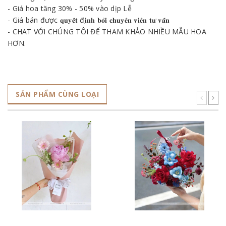
- Giá hoa tăng 30% - 50% vào dịp Lễ
- Giá bán được 𝐪𝐮𝐲𝐞̂́𝐭 đ𝐢̣𝐧𝐡 𝐛𝐨̛̉𝐢 𝐜𝐡𝐮𝐲𝐞̂𝐧 𝐯𝐢𝐞̂𝐧 𝐭𝐮̛ 𝐯𝐚̂́𝐧
- CHAT VỚI CHÚNG TÔI ĐỂ THAM KHẢO NHIỀU MẪU HOA
HƠN.
SẢN PHẨM CÙNG LOẠI