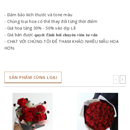
- Đảm bảo kích thước và tone màu
- Chủng loại hoa có thể thay đổi từng thời điểm
- Giá hoa tăng 30% - 50% vào dịp Lễ
- Giá bán được 𝐪𝐮𝐲𝐞̂́𝐭 đ𝐢̣𝐧𝐡 𝐛𝐨̛̉𝐢 𝐜𝐡𝐮𝐲𝐞̂𝐧 𝐯𝐢𝐞̂𝐧 𝐭𝐮̛ 𝐯𝐚̂́𝐧
- CHAT VỚI CHÚNG TÔI ĐỂ THAM KHẢO NHIỀU MẪU HOA
HƠN.
SẢN PHẨM CÙNG LOẠI