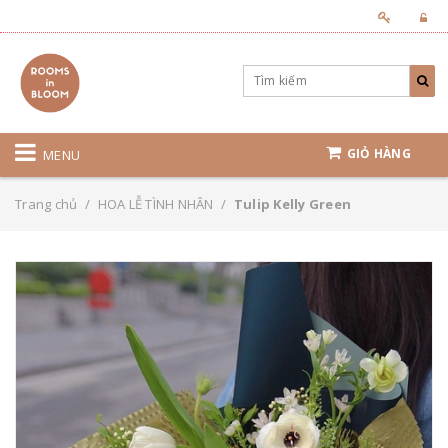
GIỎ HÀNG
MENU
Trang chủ
/
HOA LỄ TÌNH NHÂN
/
Tulip Kelly Green