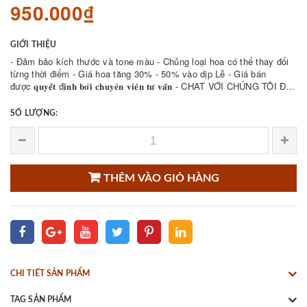
950.000₫
GIỚI THIỆU
- Đảm bảo kích thước và tone màu - Chủng loại hoa có thể thay đổi
từng thời điểm - Giá hoa tăng 30% - 50% vào dịp Lễ - Giá bán
được 𝐪𝐮𝐲𝐞̂́𝐭 đ𝐢̣𝐧𝐡 𝐛𝐨̛̉𝐢 𝐜𝐡𝐮𝐲𝐞̂𝐧 𝐯𝐢𝐞̂𝐧 𝐭𝐮̛ 𝐯𝐚̂́𝐧 - CHAT VỚI CHÚNG TÔI ĐỂ
THAM KHẢO NHIỀU ...
SỐ LƯỢNG:
THÊM VÀO GIỎ HÀNG
CHI TIẾT SẢN PHẨM
TAG SẢN PHẨM