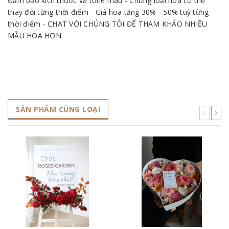
Đảm bảo kích thước và tone màu - Chủng loại hoa có thể
thay đổi từng thời điểm - Giá hoa tăng 30% - 50% tuỳ từng
thời điểm - CHAT VỚI CHÚNG TÔI ĐỂ THAM KHẢO NHIỀU
MẪU HOA HƠN.
SẢN PHẨM CÙNG LOẠI