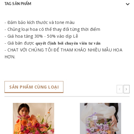
TAG SẢN PHẨM
- Đảm bảo kích thước và tone màu
- Chủng loại hoa có thể thay đổi từng thời điểm
- Giá hoa tăng 30% - 50% vào dịp Lễ
- Giá bán được 𝐪𝐮𝐲𝐞̂́𝐭 đ𝐢̣𝐧𝐡 𝐛𝐨̛̉𝐢 𝐜𝐡𝐮𝐲𝐞̂𝐧 𝐯𝐢𝐞̂𝐧 𝐭𝐮̛ 𝐯𝐚̂́𝐧
- CHAT VỚI CHÚNG TÔI ĐỂ THAM KHẢO NHIỀU MẪU HOA
HƠN.
SẢN PHẨM CÙNG LOẠI