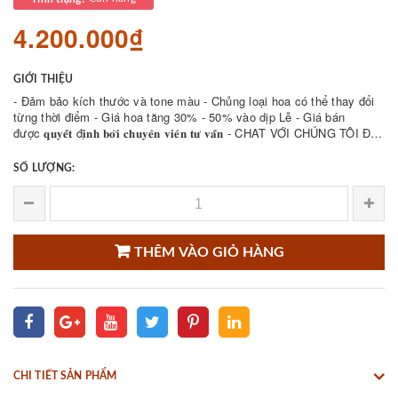
4.200.000₫
GIỚI THIỆU
- Đảm bảo kích thước và tone màu - Chủng loại hoa có thể thay đổi
từng thời điểm - Giá hoa tăng 30% - 50% vào dịp Lễ - Giá bán
được 𝐪𝐮𝐲𝐞̂́𝐭 đ𝐢̣𝐧𝐡 𝐛𝐨̛̉𝐢 𝐜𝐡𝐮𝐲𝐞̂𝐧 𝐯𝐢𝐞̂𝐧 𝐭𝐮̛ 𝐯𝐚̂́𝐧 - CHAT VỚI CHÚNG TÔI ĐỂ
THAM KHẢO NHIỀU ...
SỐ LƯỢNG:
THÊM VÀO GIỎ HÀNG
CHI TIẾT SẢN PHẨM