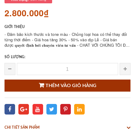
2.800.000₫
GIỚI THIỆU
- Đảm bảo kích thước và tone màu - Chủng loại hoa có thể thay đổi
từng thời điểm - Giá hoa tăng 30% - 50% vào dịp Lễ - Giá bán
được 𝐪𝐮𝐲𝐞̂́𝐭 đ𝐢̣𝐧𝐡 𝐛𝐨̛̉𝐢 𝐜𝐡𝐮𝐲𝐞̂𝐧 𝐯𝐢𝐞̂𝐧 𝐭𝐮̛ 𝐯𝐚̂́𝐧 - CHAT VỚI CHÚNG TÔI ĐỂ
THAM KHẢO NHIỀU ...
SỐ LƯỢNG:
THÊM VÀO GIỎ HÀNG
CHI TIẾT SẢN PHẨM