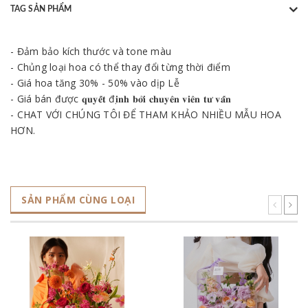
TAG SẢN PHẨM
- Đảm bảo kích thước và tone màu
- Chủng loại hoa có thể thay đổi từng thời điểm
- Giá hoa tăng 30% - 50% vào dịp Lễ
- Giá bán được 𝐪𝐮𝐲𝐞̂́𝐭 đ𝐢̣𝐧𝐡 𝐛𝐨̛̉𝐢 𝐜𝐡𝐮𝐲𝐞̂𝐧 𝐯𝐢𝐞̂𝐧 𝐭𝐮̛ 𝐯𝐚̂́𝐧
- CHAT VỚI CHÚNG TÔI ĐỂ THAM KHẢO NHIỀU MẪU HOA
HƠN.
SẢN PHẨM CÙNG LOẠI