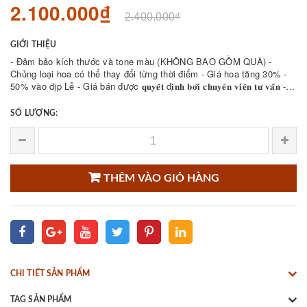
2.100.000₫
2.400.000₫
GIỚI THIỆU
- Đảm bảo kích thước và tone màu (KHÔNG BAO GỒM QUÀ) -
Chủng loại hoa có thể thay đổi từng thời điểm - Giá hoa tăng 30% -
50% vào dịp Lễ - Giá bán được 𝐪𝐮𝐲𝐞̂́𝐭 đ𝐢̣𝐧𝐡 𝐛𝐨̛̉𝐢 𝐜𝐡𝐮𝐲𝐞̂𝐧 𝐯𝐢𝐞̂𝐧 𝐭𝐮̛ 𝐯𝐚̂́𝐧 -
CHAT VỚI CHÚNG TÔI...
SỐ LƯỢNG:
THÊM VÀO GIỎ HÀNG
CHI TIẾT SẢN PHẨM
TAG SẢN PHẨM