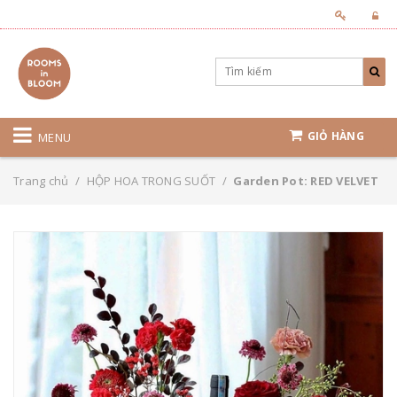
GIỎ HÀNG
MENU
Trang chủ
/
HỘP HOA TRONG SUỐT
/
Garden Pot: RED VELVET