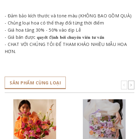
- Đảm bảo kích thước và tone màu (KHÔNG BAO GỒM QUÀ)
- Chủng loại hoa có thể thay đổi từng thời điểm
- Giá hoa tăng 30% - 50% vào dịp Lễ
- Giá bán được 𝐪𝐮𝐲𝐞̂́𝐭 đ𝐢̣𝐧𝐡 𝐛𝐨̛̉𝐢 𝐜𝐡𝐮𝐲𝐞̂𝐧 𝐯𝐢𝐞̂𝐧 𝐭𝐮̛ 𝐯𝐚̂́𝐧
- CHAT VỚI CHÚNG TÔI ĐỂ THAM KHẢO NHIỀU MẪU HOA
HƠN.
SẢN PHẨM CÙNG LOẠI