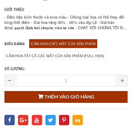
GIỚI THIỆU
- Đảm bảo kích thước và tone màu - Chủng loại hoa có thể thay đổi
từng thời điểm - Giá hoa tăng 30% - 50% vào dịp Lễ - Giá bán
được 𝐪𝐮𝐲𝐞̂́𝐭 đ𝐢̣𝐧𝐡 𝐛𝐨̛̉𝐢 𝐜𝐡𝐮𝐲𝐞̂𝐧 𝐯𝐢𝐞̂𝐧 𝐭𝐮̛ 𝐯𝐚̂́𝐧 - CHAT VỚI CHÚNG TÔI ĐỂ
THAM KHẢO NHIỀU ...
KIỂU DÁNG
CẮM HOA CHỈ 1 MẶT CỦA SẢN PHẨM
CẮM HOA TẤT CẢ CÁC MẶT CỦA SẢN PHẨM (FULL HOA)
SỐ LƯỢNG:
THÊM VÀO GIỎ HÀNG