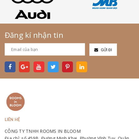
Đăng kí nhận tin
GỬI ĐI
LIÊN HỆ
CÔNG TY TNHH ROOMS IN BLOOM
Địa chỉ: số 459B, Đường Minh Khai, Phường Vĩnh Tuy, Quận