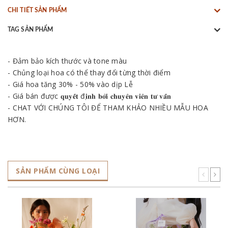
CHI TIẾT SẢN PHẨM
TAG SẢN PHẨM
- Đảm bảo kích thước và tone màu
- Chủng loại hoa có thể thay đổi từng thời điểm
- Giá hoa tăng 30% - 50% vào dịp Lễ
- Giá bán được 𝐪𝐮𝐲𝐞̂́𝐭 đ𝐢̣𝐧𝐡 𝐛𝐨̛̉𝐢 𝐜𝐡𝐮𝐲𝐞̂𝐧 𝐯𝐢𝐞̂𝐧 𝐭𝐮̛ 𝐯𝐚̂́𝐧
- CHAT VỚI CHÚNG TÔI ĐỂ THAM KHẢO NHIỀU MẪU HOA
HƠN.
SẢN PHẨM CÙNG LOẠI