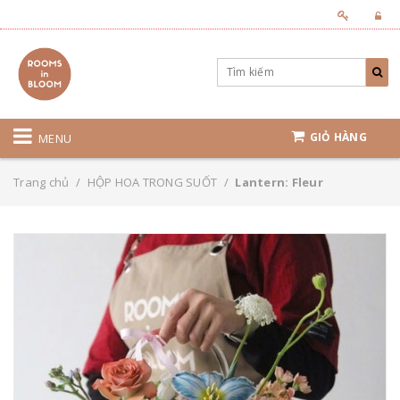
GIỎ HÀNG
MENU
Trang chủ
/
HỘP HOA TRONG SUỐT
/
Lantern: Fleur