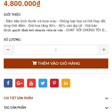
4.800.000₫
GIỚI THIỆU
- Đảm bảo kích thước và tone màu - Chủng loại hoa có thể thay đổi
từng thời điểm - Giá hoa tăng 30% - 50% vào dịp Lễ - Giá bán
được 𝐪𝐮𝐲𝐞̂́𝐭 đ𝐢̣𝐧𝐡 𝐛𝐨̛̉𝐢 𝐜𝐡𝐮𝐲𝐞̂𝐧 𝐯𝐢𝐞̂𝐧 𝐭𝐮̛ 𝐯𝐚̂́𝐧 - CHAT VỚI CHÚNG TÔI ĐỂ
THAM KHẢO NHIỀU ...
SỐ LƯỢNG:
THÊM VÀO GIỎ HÀNG
CHI TIẾT SẢN PHẨM
TAG SẢN PHẨM