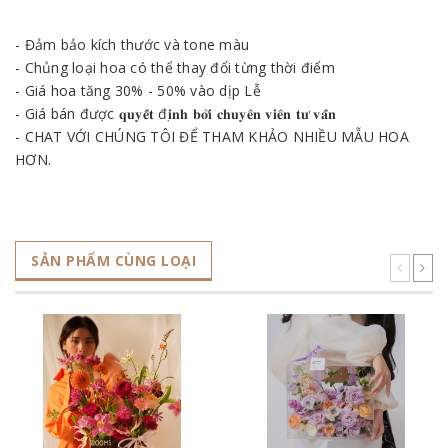
- Đảm bảo kích thước và tone màu
- Chủng loại hoa có thể thay đổi từng thời điểm
- Giá hoa tăng 30% - 50% vào dịp Lễ
- Giá bán được 𝐪𝐮𝐲𝐞̂́𝐭 đ𝐢̣𝐧𝐡 𝐛𝐨̛̉𝐢 𝐜𝐡𝐮𝐲𝐞̂𝐧 𝐯𝐢𝐞̂𝐧 𝐭𝐮̛ 𝐯𝐚̂́𝐧
- CHAT VỚI CHÚNG TÔI ĐỂ THAM KHẢO NHIỀU MẪU HOA
HƠN.
SẢN PHẨM CÙNG LOẠI