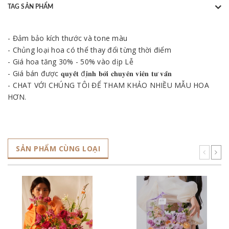
TAG SẢN PHẨM
- Đảm bảo kích thước và tone màu
- Chủng loại hoa có thể thay đổi từng thời điểm
- Giá hoa tăng 30% - 50% vào dịp Lễ
- Giá bán được 𝐪𝐮𝐲𝐞̂́𝐭 đ𝐢̣𝐧𝐡 𝐛𝐨̛̉𝐢 𝐜𝐡𝐮𝐲𝐞̂𝐧 𝐯𝐢𝐞̂𝐧 𝐭𝐮̛ 𝐯𝐚̂́𝐧
- CHAT VỚI CHÚNG TÔI ĐỂ THAM KHẢO NHIỀU MẪU HOA
HƠN.
SẢN PHẨM CÙNG LOẠI