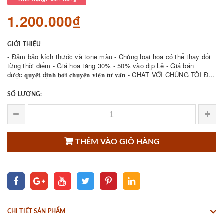
1.200.000₫
GIỚI THIỆU
- Đảm bảo kích thước và tone màu - Chủng loại hoa có thể thay đổi
từng thời điểm - Giá hoa tăng 30% - 50% vào dịp Lễ - Giá bán
được 𝐪𝐮𝐲𝐞̂́𝐭 đ𝐢̣𝐧𝐡 𝐛𝐨̛̉𝐢 𝐜𝐡𝐮𝐲𝐞̂𝐧 𝐯𝐢𝐞̂𝐧 𝐭𝐮̛ 𝐯𝐚̂́𝐧 - CHAT VỚI CHÚNG TÔI ĐỂ
THAM KHẢO NHIỀU ...
SỐ LƯỢNG:
THÊM VÀO GIỎ HÀNG
CHI TIẾT SẢN PHẨM