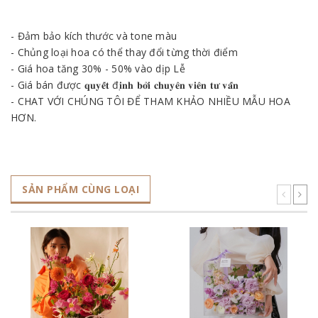
- Đảm bảo kích thước và tone màu
- Chủng loại hoa có thể thay đổi từng thời điểm
- Giá hoa tăng 30% - 50% vào dịp Lễ
- Giá bán được 𝐪𝐮𝐲𝐞̂́𝐭 đ𝐢̣𝐧𝐡 𝐛𝐨̛̉𝐢 𝐜𝐡𝐮𝐲𝐞̂𝐧 𝐯𝐢𝐞̂𝐧 𝐭𝐮̛ 𝐯𝐚̂́𝐧
- CHAT VỚI CHÚNG TÔI ĐỂ THAM KHẢO NHIỀU MẪU HOA
HƠN.
SẢN PHẨM CÙNG LOẠI