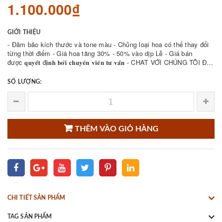
1.100.000₫
GIỚI THIỆU
- Đảm bảo kích thước và tone màu - Chủng loại hoa có thể thay đổi
từng thời điểm - Giá hoa tăng 30% - 50% vào dịp Lễ - Giá bán
được 𝐪𝐮𝐲𝐞̂́𝐭 đ𝐢̣𝐧𝐡 𝐛𝐨̛̉𝐢 𝐜𝐡𝐮𝐲𝐞̂𝐧 𝐯𝐢𝐞̂𝐧 𝐭𝐮̛ 𝐯𝐚̂́𝐧 - CHAT VỚI CHÚNG TÔI ĐỂ
THAM KHẢO NHIỀU ...
SỐ LƯỢNG:
THÊM VÀO GIỎ HÀNG
CHI TIẾT SẢN PHẨM
TAG SẢN PHẨM