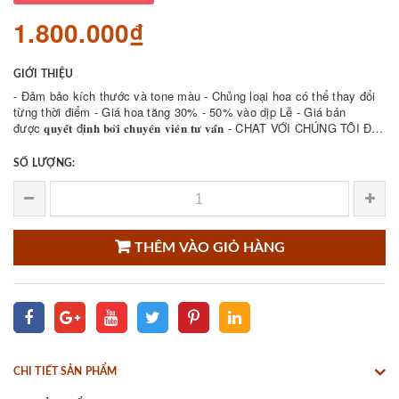
1.800.000₫
GIỚI THIỆU
- Đảm bảo kích thước và tone màu - Chủng loại hoa có thể thay đổi
từng thời điểm - Giá hoa tăng 30% - 50% vào dịp Lễ - Giá bán
được 𝐪𝐮𝐲𝐞̂́𝐭 đ𝐢̣𝐧𝐡 𝐛𝐨̛̉𝐢 𝐜𝐡𝐮𝐲𝐞̂𝐧 𝐯𝐢𝐞̂𝐧 𝐭𝐮̛ 𝐯𝐚̂́𝐧 - CHAT VỚI CHÚNG TÔI ĐỂ
THAM KHẢO NHIỀU ...
SỐ LƯỢNG:
THÊM VÀO GIỎ HÀNG
CHI TIẾT SẢN PHẨM