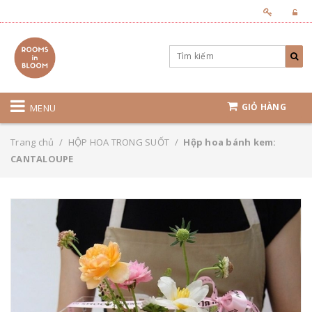
GIỎ HÀNG
MENU
Trang chủ
/
HỘP HOA TRONG SUỐT
/
Hộp hoa bánh kem:
CANTALOUPE