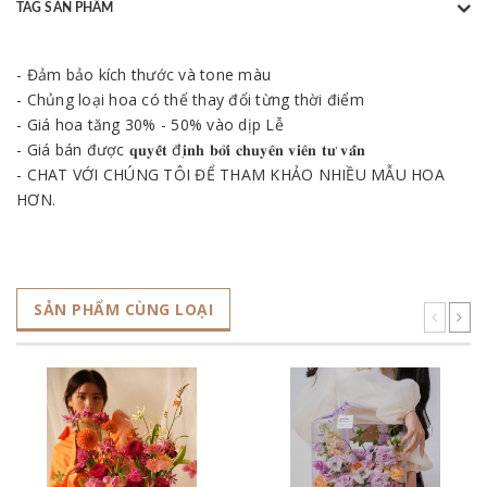
TAG SẢN PHẨM
- Đảm bảo kích thước và tone màu
- Chủng loại hoa có thể thay đổi từng thời điểm
- Giá hoa tăng 30% - 50% vào dịp Lễ
- Giá bán được 𝐪𝐮𝐲𝐞̂́𝐭 đ𝐢̣𝐧𝐡 𝐛𝐨̛̉𝐢 𝐜𝐡𝐮𝐲𝐞̂𝐧 𝐯𝐢𝐞̂𝐧 𝐭𝐮̛ 𝐯𝐚̂́𝐧
- CHAT VỚI CHÚNG TÔI ĐỂ THAM KHẢO NHIỀU MẪU HOA
HƠN.
SẢN PHẨM CÙNG LOẠI